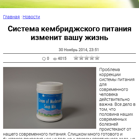
Главная
:
Новости
Система кембриджского питания
изменит вашу жизнь
30 Ноябрь 2014
, 23:51
0
4015
Проблема
коррекции
системы питания
для
современного
человека
действительно
важна. Все дело в
том, что
половина наших
современных
болезней
проистекают от
нашего современного питания. Слишком много готового и
быстрого приводит нас не только к дверям спортивного зала, но