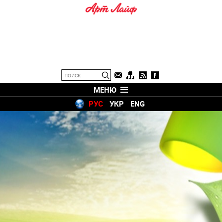
МЕНЮ
РУС
УКР
ENG