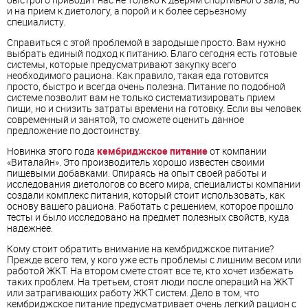
и на прием к диетологу, а порой и к более серьезному
специалисту.
Справиться с этой проблемой в зародыше просто. Вам нужно
выбрать единый подход к питанию. Благо сегодня есть готовые
системы, которые предусматривают закупку всего
необходимого рациона. Как правило, такая еда готовится
просто, быстро и всегда очень полезна. Питание по подобной
системе позволит вам не только систематизировать прием
пищи, но и снизить затраты времени на готовку. Если вы человек
современный и занятой, то сможете оценить данное
предложение по достоинству.
Новинка этого года
кембриджское питание
от компании
«Виталайн». Это производитель хорошо известен своими
пищевыми добавками. Опираясь на опыт своей работы и
исследования диетологов со всего мира, специалисты компании
создали комплекс питания, который стоит использовать, как
основу вашего рациона. Работать с решением, которое прошло
тесты и было исследовано на предмет полезных свойств, куда
надежнее.
Кому стоит обратить внимание на кембриджское питание?
Прежде всего тем, у кого уже есть проблемы с лишним весом или
работой ЖКТ. На втором смете стоят все те, кто хочет избежать
таких проблем. На третьем, стоят люди после операций на ЖКТ
или затрагивающих работу ЖКТ систем. Дело в том, что
кембриджское питание предусматривает очень легкий рацион с