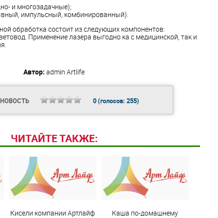
дно- и многозадачные);
ывный, импульсный, комбинированный).
ной обработка состоит из следующих компонентов:
ветовод. Применение лазера выгодно ка с медицинской, так и
я.
Автор:
admin
Artlife
 НОВОСТЬ
0
(голосов:
255
)
ЧИТАЙТЕ ТАКЖЕ:
Кисели компании Артлайф
Каша по-домашнему