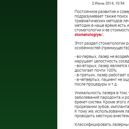
2 Июнь 2014
, 10:54
Постоянное развитие и сове
подразумевает также поиск
травматических методов леч
методик в наше время есть 
стоматологии и ее стоимост
stomatologiya/.
Этот раздел стоматологии 
особенностей (преимуществ)
- во-первых, лазер не возде
нарушает целостность сосед
- во-вторых, лазер являетс
достигает почти 100%;
- в-третьих, лазер работает 
- в-четвертых, пациент не о
после процедуры и т.д.
Уникальность лазера в том,
заболеваний пародонта и ро
брекет-систем. Кроме этого
прорезании зубов, импланта
К тому же, использование ла
проводить местную анестезию
Классифицировать лазерные