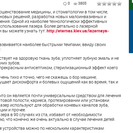
0
3805
ршенствование медицины, и стоматологии в том числе,
 новых решений, разработка новых малоинвазивных и
ения. Одной из наиболее технологически эффективных
использование лазера. Более детально о лазерной
и вы можете узнать тут:
http://eternas.kiev.ua/lazernaya-
развивается наиболее быстрыми темпами, ввиду своих
:
йствует на здоровую ткань зуба, уплотняет зубную эмаль и не
них зубов;
я прекрасным антисептиком, стерилизационный эффект коего
очень тихо и точно, чего не скажешь о бор машине;
щущает дискомфорта и болевых ощущений как во время, так и
 что он является почти универсальным средством для лечения
товой полости, кариеса, протезировании или установки
 лазер используют для обработки коневых каналов зуба,
ции и прочее.
зера в 90 случаях из ста, избавит от необходимости
, что конечно же очень актуально в случае лечения детей.
 устройства можно по нескольким характеристикам: