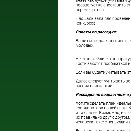
знает как лучше, учитывая 
посоветует как поставить с
перемещаться.
Площадь зала для проведен
конкурсов.
Советы по рассадке:
Ваши гости должны видеть м
молодых.
Не ставьте близко аппаратур
Гости захотят пообщаться 
Если вы будете учитывать э
Далее следует учитывать воз
зрения психологии.
Рассадка по возрастным и 
Хотите сделать план идеальн
координатора вашей свадьбы
и так далее. Возможно, вы з
их правильно друг с другом.
человека тоже с непьющим 
Если среди ваших приглашенн