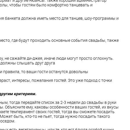
формат и другие нюансы. Также хороший администратор
толы, чтобы гостям было комфортно танцевать и
ия банкета должна иметь место для танцев, шоу-программы и
есто, где будут проходить основные события свадьбы, также
у, не сажайте ди-джея, иначе люди могут просто оглохнуть.
и должны слышать друг друга
ти правила, то ваши гости останутся довольны
раст, интересы, пожелания гостей. Это уже подход с точки
другим критериям.
ым, тогда передайте список за 2-3 недели до свадьбы в руки
. Объясните ему, каковы особенности ваших гостей, их вкусы
наете темперамент своих гостей, тогда вы сможете посадить
 Может быть, кто-то не пьет, тогда нужно посадить такого
соседом.
ых есть вегетарианцы, или те, кто ест блюда особой кухни,