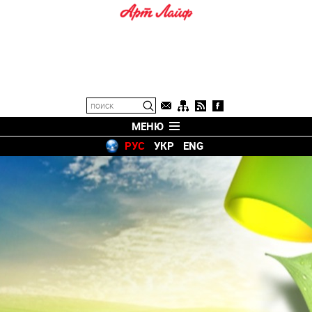
МЕНЮ
РУС
УКР
ENG