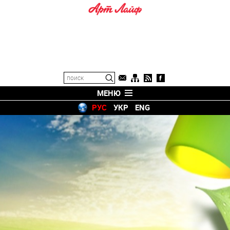
МЕНЮ
РУС
УКР
ENG