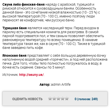
Сауна либо финская-баня
наряду с арабской, турецкой и
римской относится к суховоздушным баням. Особенность
данной бани - это сочетание низкой влажностью (10 - 25 %) с
высокой температурой (70 - 100 С), именно поэтому люди
переносят ее комфортнее, чем русскую баню.
Турецкая баня
является наследницей терм. Перед входом в
парилку есть специальная комната для разогрева. В самой
парной подогревается пол, и тем самым позволяет обеспечить
равномерную температуру по всему помещению. В хамаме
температура такая же, как в сауне (70 - 100 С). Также в турецкой
бане заведено пить кофе.
Японская баня
представляет с себя большую деревянную бочку
наполненную водой средней «горячести», а под ней расположена
печка. Для того, чтобы тело полностью погружалось в воду, в
бочке есть сидение. Сеансы по 5 минут.
Источник:
http://sauny.ua/
.
Автор:
admin
Artlife
ОЦЕНИТЬ НОВОСТЬ
0
(голосов:
249
)