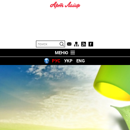
МЕНЮ
РУС
УКР
ENG