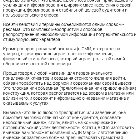
усилия для информирования широких масс населения о своей
продукции, формирования стабильной целевой аудитории и
пользовательского спроса.
Все эти действия и термины объединяются одним словом -
реклама. Это комплекс мероприятий и способов
распространения необходимой информации потребительского и
стимулирующего характера.
Кроме распространяемой рекламы (в СМИ, интернете, на
улицах), огромную роль играет внешнее оформление,
фирменный стиль бизнеса, который играет роль той самой
обертки из известной пословицы.
Проще говоря, любой магазин, для первоначального
привлечения клиентов и создания стойкого желания войти,
обязан поработать над формой и содержанием своей вывески.
Это плоская или объемная (прямолинейная или криволинейная)
конструкция, которая располагается над входом в магазин или
вблизи него, и содержит информацию о названии магазина и
оказываемых услугах.
Вывеска - это лицо любого предприятия или заведения, она
помогает выгодно отличаться от конкурентов, создавать
необходимый имидж, стиль, влиять на коммерческий и
потребительский успех деятельности. Кстати, в СПб изготовить
вывески вам поможет компания «АДВ Марс». Изготовлению
вывески обязательно должна предшествовать грамотная