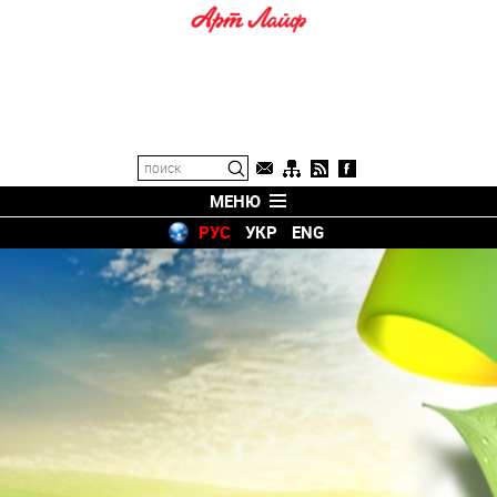
МЕНЮ
РУС
УКР
ENG