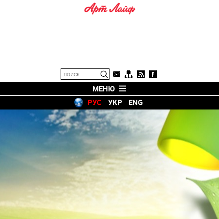
МЕНЮ
РУС
УКР
ENG