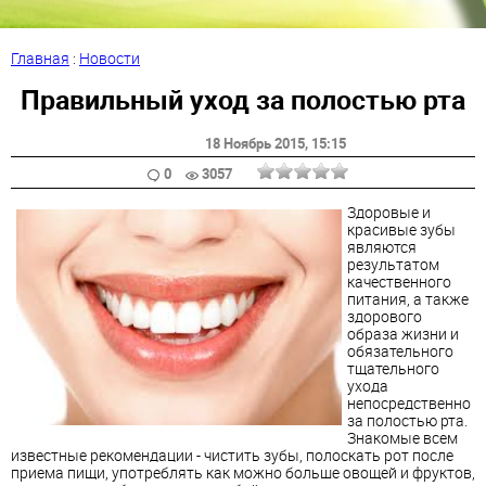
Главная
:
Новости
Правильный уход за полостью рта
18 Ноябрь 2015
, 15:15
0
3057
Здоровые и
красивые зубы
являются
результатом
качественного
питания, а также
здорового
образа жизни и
обязательного
тщательного
ухода
непосредственно
за полостью рта.
Знакомые всем
известные рекомендации - чистить зубы, полоскать рот после
приема пищи, употреблять как можно больше овощей и фруктов,