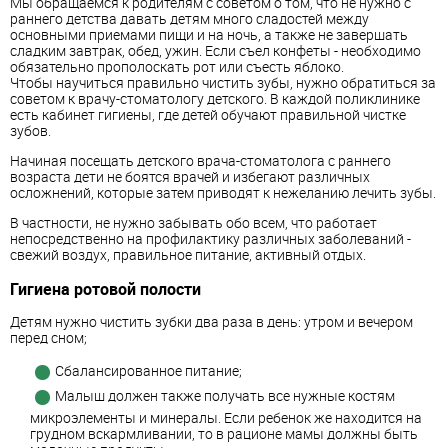
Мы обращаемся к родителям с советом о том, что не нужно с
раннего детства давать детям много сладостей между
основными приемами пищи и на ночь, а также не завершать
сладким завтрак, обед, ужин. Если съел конфеты - необходимо
обязательно прополоскать рот или съесть яблоко.
Чтобы научиться правильно чистить зубы, нужно обратиться за
советом к врачу-стоматологу детского. В каждой поликлинике
есть кабинет гигиены, где детей обучают правильной чистке
зубов.
Начиная посещать детского врача-стоматолога с раннего
возраста дети не боятся врачей и избегают различных
осложнений, которые затем приводят к нежеланию лечить зубы.
В частности, не нужно забывать обо всем, что работает
непосредственно на профилактику различных заболеваний -
свежий воздух, правильное питание, активный отдых.
Гигиена ротовой полости
Детям нужно чистить зубки два раза в день: утром и вечером
перед сном;
Сбалансированное питание;
Малыш должен также получать все нужные костям
микроэлементы и минералы. Если ребенок же находится на
грудном вскармливании, то в рационе мамы должны быть