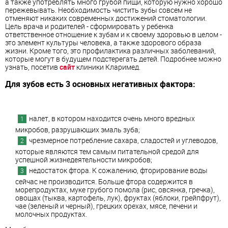
а также употреблять много грубой пищи, которую нужно хорошо
пережевывать. Необходимость чистить зубы совсем не
отменяют никаких современных достижений стоматологии.
Цель врача и родителей - сформировать у ребенка
ответственное отношение к зубам и к своему здоровью в целом -
это элемент культуры человека, а также здорового образа
жизни. Кроме того, это профилактика различных заболеваний,
которые могут в будущем подстерегать детей. Подробнее можно
узнать, посетив
сайт
клиники Кларимед.
Для зубов есть 3 основных негативных фактора:
налет, в котором находится очень много вредных
микробов, разрушающих эмаль зуба;
чрезмерное потребление сахара, сладостей и углеводов,
которые являются тем самым питательной средой для
успешной жизнедеятельности микробов;
недостаток фтора. К сожалению, фторирование воды
сейчас не производится. Больше фтора содержится в
морепродуктах, муке грубого помола (рис, овсянка, гречка),
овощах (тыква, картофель, лук), фруктах (яблоки, грейпфрут),
чае (зеленый и черный), грецких орехах, мясе, печени и
молочных продуктах.