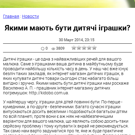
Главная
:
Новости
Якими мають бути дитячі іграшки?
30 Март 2014
, 23:15
0
3809
Дитячі іграшки - це одна з найважливіших речей для вашого
малюка. Саме з іграшками ваша дитина в майбутньому буде
проводити найбільшу кількість часу в день. У наш час вже існує
безліч таких закладів, як інтернет магазин дитячих іграшок, в
яких купувати дитячі товари сьогодні стає набагато більш
вигідно і зручно. Якими мають бути дитячі іграшки нам роскаже
Василенко А. П. - працівник інтернет-магазину дитячих
погремушок: http://kidobo.com.ua.
У найпершу чергу, іграшки для дітей повинні бути: По-перше -
кумедними, а по-друге - безпечними. Багато сучасні іграшки
випускаються досить веселими і подобаються багатьом дітям
по всій планеті, проте вони є аж ніяк не найбезпечнішим
варіантом для вашого малюка, що являють собою досить-таки
серйозну проблему і тому купувати їх вкрай не рекомендується.
Так само нам варто задуматися про те, яке ж буде практичне