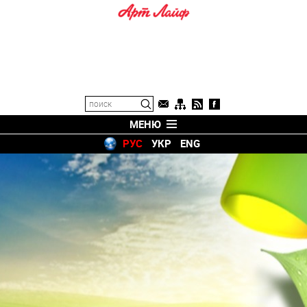
МЕНЮ
РУС
УКР
ENG