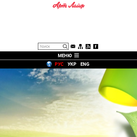
МЕНЮ
РУС
УКР
ENG