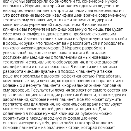
если уж мы заговорили об онкологии то, конечно же, нужно
вспомнить Израиль, который является одним из лидеров по
выздоровлению пациентов при страшном диагнозе онкология.
Это достижение высокой квалификацией врачей, современному
техническому оснащению, а также и наличию поддержки
медицинских учреждений государством. В израильских
клиниках вы получите квалифицированную помощь, где будет
обеспечено комфорт и даже решена проблема с языковым
барьером. Именно в таких клиниках вы будете чувствовать себя
в хороших руках, что поможет вам расслабиться и приодолеть
психологический дискомфорт. В Израеле разработан
уникальный подход лечения рака и все это благодаря
достижениям медицины с появлением самых новейших
технологий и специального оборудования, а также высокой
квалификации и опыта персонала. В израильских клиниках
разработан индивидуальный подход к пациенту а также
решение проблемы с высокой эффективностью. Разработаны
комплексные види лечения, которые позволяют справляться с
болезнью и вернуть пациэнта к нормальной жизни поправив
ему здоровье. Результаты лечения зависят от самого состояния
организма пациента и стадии развития болезни, а также других
заболеваний, которые имеет пациент. Все это может служить
препятствием для лечения, но израильские врачи используют
множество возможностей для помощи пациента. Для
облегчения в поиске нужной клиники за рубежом можно
обратиться в Международную информационную
онкологическую службу, целью работы которой является
помощь пациентам из различных стран, которая поможет