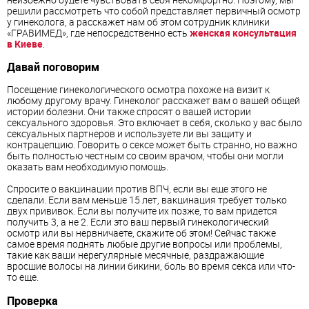
решили рассмотреть что собой представляет первичный осмотр
у гинеколога, а расскажет нам об этом сотрудник клиники
«ГРАВИМЕД», где непосредственно есть
женская консультация
в Киеве
.
Давай поговорим
Посещение гинекологического осмотра похоже на визит к
любому другому врачу. Гинеколог расскажет вам о вашей общей
истории болезни. Они также спросят о вашей истории
сексуального здоровья. Это включает в себя, сколько у вас было
сексуальных партнеров и используете ли вы защиту и
контрацепцию. Говорить о сексе может быть странно, но важно
быть полностью честным со своим врачом, чтобы они могли
оказать вам необходимую помощь.
Спросите о вакцинации против ВПЧ, если вы еще этого не
сделали. Если вам меньше 15 лет, вакцинация требует только
двух прививок. Если вы получите их позже, то вам придется
получить 3, а не 2. Если это ваш первый гинекологический
осмотр или вы нервничаете, скажите об этом! Сейчас также
самое время поднять любые другие вопросы или проблемы,
такие как ваши нерегулярные месячные, раздражающие
вросшие волосы на линии бикини, боль во время секса или что-
то еще.
Проверка