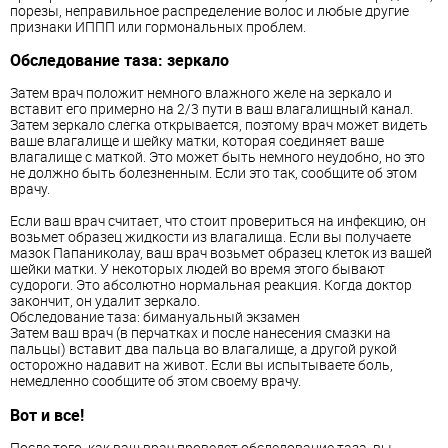
порезы, неправильное распределение волос и любые другие
признаки ИППП или гормональных проблем.
Обследование таза: зеркало
Затем врач положит немного влажного желе на зеркало и
вставит его примерно на 2/3 пути в ваш влагалищный канал.
Затем зеркало слегка открывается, поэтому врач может видеть
ваше влагалище и шейку матки, которая соединяет ваше
влагалище с маткой. Это может быть немного неудобно, но это
не должно быть болезненным. Если это так, сообщите об этом
врачу.
Если ваш врач считает, что стоит провериться на инфекцию, он
возьмет образец жидкости из влагалища. Если вы получаете
мазок Папаниколау, ваш врач возьмет образец клеток из вашей
шейки матки. У некоторых людей во время этого бывают
судороги. Это абсолютно нормальная реакция. Когда доктор
закончит, он удалит зеркало.
Обследование таза: бимануальный экзамен
Затем ваш врач (в перчатках и после нанесения смазки на
пальцы) вставит два пальца во влагалище, а другой рукой
осторожно надавит на живот. Если вы испытываете боль,
немедленно сообщите об этом своему врачу.
Вот и все!
После того, как ваш врач проведет обследование таза, вы