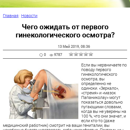
Главная
:
Новости
Чего ожидать от первого
гинекологического осмотра?
13 Май 2019
, 08:36
0
9787
Если вы нервничаете по
поводу первого
гинекологического
осмотра, вы
определенно не
одиноки. «Зеркало»,
«стремя» и «мазок
Папаниколау» могут
показаться довольно
пугающими словами,
когда вы не уверены на
100 %, что они значат, и
если кто-то (даже
медицинский работник) смотрит на ваши гениталии, вы
неизбежно будете чувствовать себя некомфортно. Поэтому, мы