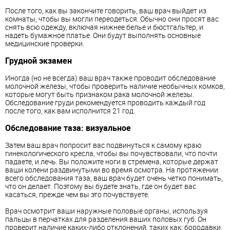
После того, как вы закончите говорить, ваш врач выйдет из
комнаты, чтобы вы могли переодеться. Обычно они просят вас
снять всю одежду, включая нижнее белье и бюстгальтер, и
надеть бумажное платье. Они будут выполнять основные
медицинские проверки.
Грудной экзамен
Иногда (но не всегда) ваш врач также проводит обследование
молочной железы, чтобы проверить наличие необычных комков,
которые могут быть признаком рака молочной железы.
Обследование груди рекомендуется проводить каждый год
после того, как вам исполнится 21 год.
Обследование таза: визуальное
Затем ваш врач попросит вас подвинуться к самому краю
гинекологического кресла, чтобы вы почувствовали, что почти
падаете, и лечь. Вы положите ноги в стремена, которые держат
ваши колени раздвинутыми во время осмотра. На протяжении
всего обследования таза, ваш врач будет очень четко понимать,
что он делает. Поэтому вы будете знать, где он будет вас
касаться, прежде чем вы это почувствуете.
Врач осмотрит ваши наружные половые органы, используя
пальцы в перчатках для разделения ваших половых губ. Он
проверит наличие каких-либо отклонений, таких как: бородавки,