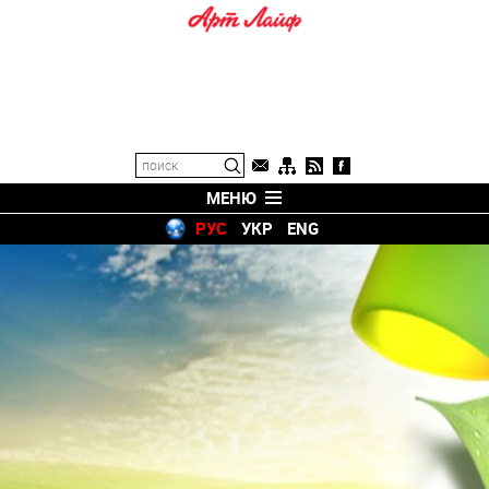
МЕНЮ
РУС
УКР
ENG