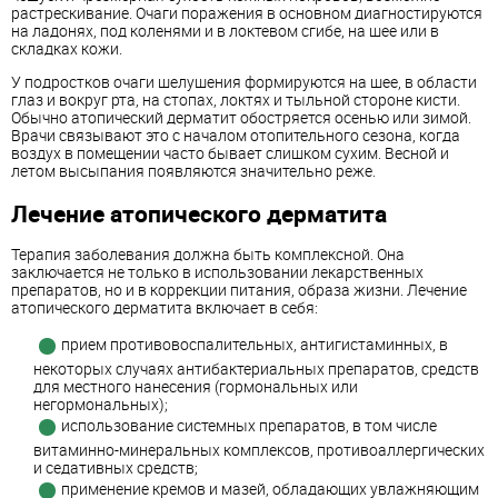
растрескивание. Очаги поражения в основном диагностируются
на ладонях, под коленями и в локтевом сгибе, на шее или в
складках кожи.
У подростков очаги шелушения формируются на шее, в области
глаз и вокруг рта, на стопах, локтях и тыльной стороне кисти.
Обычно атопический дерматит обостряется осенью или зимой.
Врачи связывают это с началом отопительного сезона, когда
воздух в помещении часто бывает слишком сухим. Весной и
летом высыпания появляются значительно реже.
Лечение атопического дерматита
Терапия заболевания должна быть комплексной. Она
заключается не только в использовании лекарственных
препаратов, но и в коррекции питания, образа жизни. Лечение
атопического дерматита включает в себя:
прием противовоспалительных, антигистаминных, в
некоторых случаях антибактериальных препаратов, средств
для местного нанесения (гормональных или
негормональных);
использование системных препаратов, в том числе
витаминно-минеральных комплексов, противоаллергических
и седативных средств;
применение кремов и мазей, обладающих увлажняющим