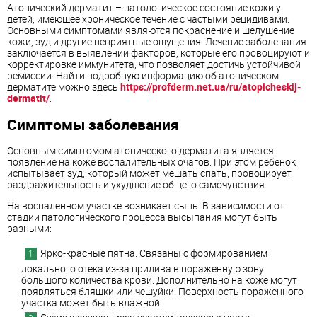
Атопический дерматит – патологическое состояние кожи у
детей, имеющее хроническое течение с частыми рецидивами.
Основными симптомами являются покраснение и шелушение
кожи, зуд и другие неприятные ощущения. Лечение заболевания
заключается в выявлении факторов, которые его провоцируют и
корректировке иммунитета, что позволяет достичь устойчивой
ремиссии. Найти подробную информацию об атопическом
дерматите можно здесь
https://profderm.net.ua/ru/atopicheskij-
dermatit/
.
Симптомы заболевания
Основным симптомом атопического дерматита является
появление на коже воспалительных очагов. При этом ребенок
испытывает зуд, который может мешать спать, провоцирует
раздражительность и ухудшение общего самочувствия.
На воспаленном участке возникает сыпь. В зависимости от
стадии патологического процесса высыпания могут быть
разными:
Ярко-красные пятна. Связаны с формированием
локального отека из-за прилива в пораженную зону
большого количества крови. Дополнительно на коже могут
появляться бляшки или чешуйки. Поверхность пораженного
участка может быть влажной.