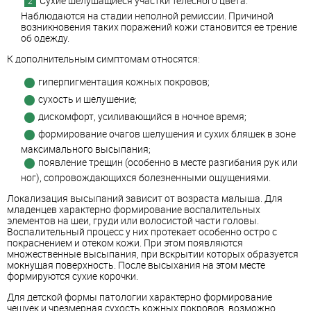
Сухие шелушащиеся участки телесного цвета.
Наблюдаются на стадии неполной ремиссии. Причиной
возникновения таких поражений кожи становится ее трение
об одежду.
К дополнительным симптомам относятся:
гиперпигментация кожных покровов;
сухость и шелушение;
дискомфорт, усиливающийся в ночное время;
формирование очагов шелушения и сухих бляшек в зоне
максимального высыпания;
появление трещин (особенно в месте разгибания рук или
ног), сопровождающихся болезненными ощущениями.
Локализация высыпаний зависит от возраста малыша. Для
младенцев характерно формирование воспалительных
элементов на шеи, груди или волосистой части головы.
Воспалительный процесс у них протекает особенно остро с
покраснением и отеком кожи. При этом появляются
множественные высыпания, при вскрытии которых образуется
мокнущая поверхность. После высыхания на этом месте
формируются сухие корочки.
Для детской формы патологии характерно формирование
чешуек и чрезмерная сухость кожных покровов, возможно