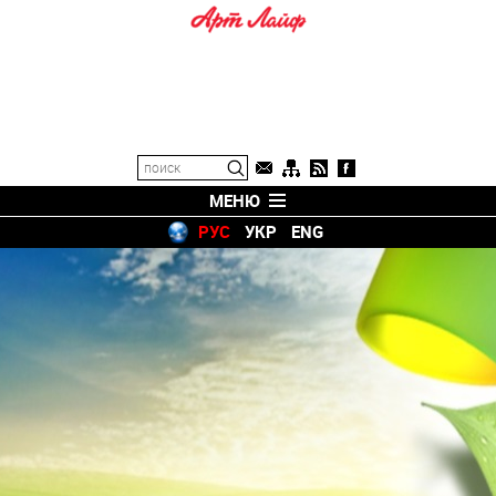
МЕНЮ
РУС
УКР
ENG