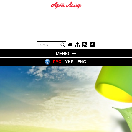
МЕНЮ
РУС
УКР
ENG