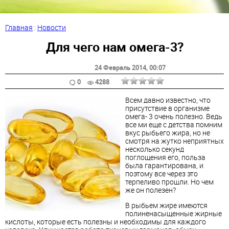
Главная
:
Новости
Для чего нам омега-3?
24 Февраль 2014
, 00:07
0
4288
Всем давно известно, что
присутствие в организме
омега- 3 очень полезно. Ведь
все ми еще с детства помним
вкус рыбьего жира, но не
смотря на жутко неприятных
несколько секунд
поглощения его, польза
была гарантирована, и
поэтому все через это
терпеливо прошли. Но чем
же он полезен?
В рыбьем жире имеются
полиненасыщенные жирные
кислоты, которые есть полезны и необходимы для каждого