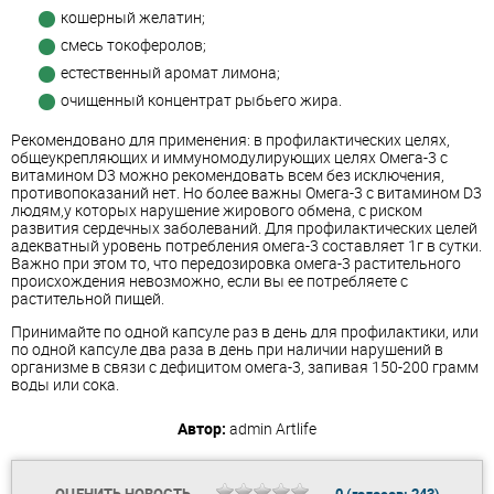
кошерный желатин;
смесь токоферолов;
естественный аромат лимона;
очищенный концентрат рыбьего жира.
Рекомендовано для применения: в профилактических целях,
общеукрепляющих и иммуномодулирующих целях Омега-3 с
витамином D3 можно рекомендовать всем без исключения,
противопоказаний нет. Но более важны Омега-3 с витамином D3
людям,у которых нарушение жирового обмена, с риском
развития сердечных заболеваний. Для профилактических целей
адекватный уровень потребления омега-3 составляет 1г в сутки.
Важно при этом то, что передозировка омега-3 растительного
происхождения невозможно, если вы ее потребляете с
растительной пищей.
Принимайте по одной капсуле раз в день для профилактики, или
по одной капсуле два раза в день при наличии нарушений в
организме в связи с дефицитом омега-3, запивая 150-200 грамм
воды или сока.
Автор:
admin
Artlife