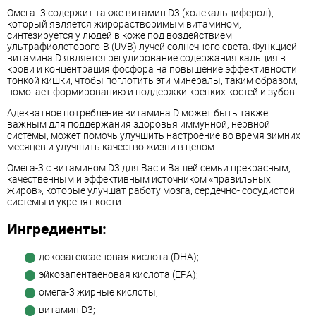
Омега- 3 содержит также витамин D3 (холекальциферол),
который является жирорастворимым витамином,
синтезируется у людей в коже под воздействием
ультрафиолетового-B (UVB) лучей солнечного света. Функцией
витамина D является регулирование содержания кальция в
крови и концентрация фосфора на повышение эффективности
тонкой кишки, чтобы поглотить эти минералы, таким образом,
помогает формированию и поддержки крепких костей и зубов.
Адекватное потребление витамина D может быть также
важным для поддержания здоровья иммунной, нервной
системы, может помочь улучшить настроение во время зимних
месяцев и улучшить качество жизни в целом.
Омега-3 с витамином D3 для Вас и Вашей семьи прекрасным,
качественным и эффективным источником «правильных
жиров», которые улучшат работу мозга, сердечно- сосудистой
системы и укрепят кости.
Ингредиенты:
докозагексаеновая кислота (DHA);
эйкозапентаеновая кислота (EPA);
омега-3 жирные кислоты;
витамин D3;