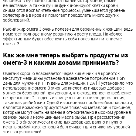
человека. Улучшается робота тканевых гормонов, обмен
веществами, а также лучше функционируют клетки крови,
снимаются воспалительные процессы, уменьшается уровень
холестерина в крови и помогает преодолеть много других
заболеваний.
Рыбий жир омега 3 очень полезен для беременных женщин, ведь
помогает полноценному развитию и росту плода. Наиболее
эффективным будет обеспечить себя полезным питанием с
омега- 3.
Как же мне теперь выбрать продукты из
омега-3 и какими дозами принимать?
Омега-3 хорошо всасывается через кишечник и в кровоток.
Институт медицины установил адекватное потребление 1,6г/
день для мужчин и 1,1г/день для женщин. FDA [1] установило, что
использование омега-3 жирных кислот из пищевых добавок
является безопасной при условии, что ежедневное потребление
не превышает 2 г в день из пищевых источников дополнения,
такие как рыбий жир. Одной из основных проблем безопасности,
является возможно присутствие тяжелых металлов и токсинов,
которые могут быть найдены в относительно высоком уровне в
свежей рыбе и неочищенные масла рыбы. При рассмотрении
омега-3 в биологически активных добавках, важно и нужно
искать рыбий жир, который был очищен для снижения уровней
этих загрязнителей.