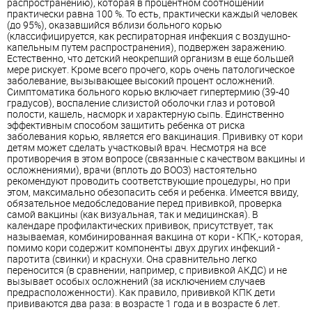
распространению), которая в процентном соотношении
практически равна 100 %. То есть, практически каждый человек
(до 95%), оказавшийся вблизи больного корью
(классифицируется, как респираторная инфекция с воздушно-
капельным путем распространения), подвержен заражению.
Естественно, что детский неокрепший организм в еще большей
мере рискует. Кроме всего прочего, корь очень патологическое
заболевание, вызывающее высокий процент осложнений.
Симптоматика больного корью включает гипертермию (39-40
градусов), воспаление слизистой оболочки глаз и ротовой
полости, кашель, насморк и характерную сыпь. Единственно
эффективным способом защитить ребенка от риска
заболевания корью, является его вакцинация. Прививку от кори
детям может сделать
участковый
врач
. Несмотря на все
противоречия в этом вопросе (связанные с качеством вакцины и
осложнениями), врачи (вплоть до ВООЗ) настоятельно
рекомендуют проводить соответствующие процедуры, но при
этом, максимально обезопасить себя и ребенка. Имеется ввиду,
обязательное медобследование перед прививкой, проверка
самой вакцины (как визуальная, так и медицинская). В
календаре профилактических прививок, присутствует, так
называемая, комбинированная вакцина от кори - КПК,- которая,
помимо кори содержит компоненты двух других инфекций -
паротита (свинки) и краснухи. Она сравнительно легко
переносится (в сравнении, например, с прививкой АКДС) и не
вызывает особых осложнений (за исключением случаев
предрасположенности). Как правило, прививкой КПК дети
прививаются два раза: в возрасте 1 года и в возрасте 6 лет.