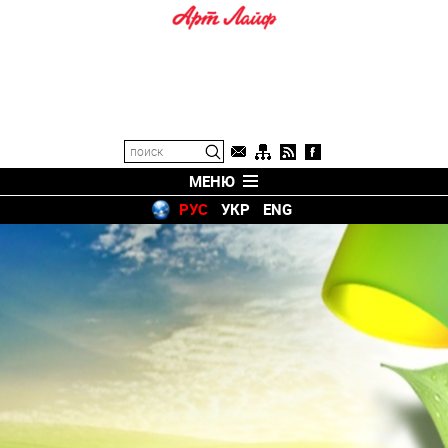
МЕНЮ
РУС
УКР
ENG