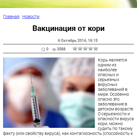
Главная
:
Новости
Вакцинация от кори
6 Октябрь 2014
, 16:15
0
3588
Корь является
одним из
наиболее
опасных и
серьезных
вирусных
заболеваний в
мире. Особенно
опасно это
заболевание в
детском возрасте.
О серьезности и
опасности вируса
кори, можно
судить по такому
факту (или свойству вируса), как контагиозность (способность к