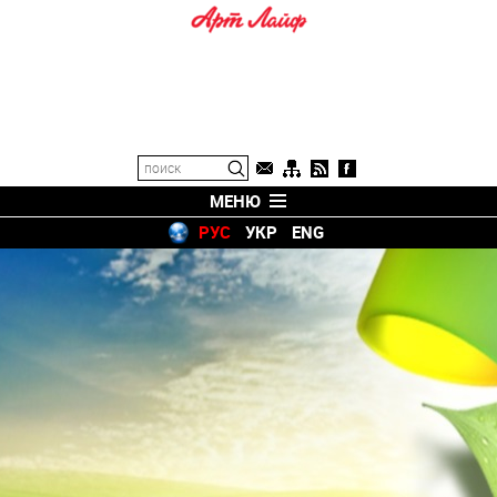
МЕНЮ
РУС
УКР
ENG