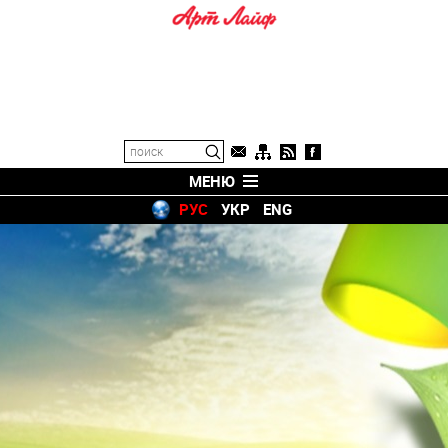
МЕНЮ
РУС
УКР
ENG