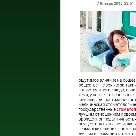
7 Январь 2015
, 22:51
ощутимое влияние на общее 
обществе. Не зря же за так
гоняются многие люди, начин
теми, у кого есть серьезные
случаев, для достижения о
медицинская стоматологиче
госсударственные
стоматол
лучшим отношением к своему
врожденной педантичностью
осуществлять все возможны
германских клиник, совмеща
лучших в Германии стоматол