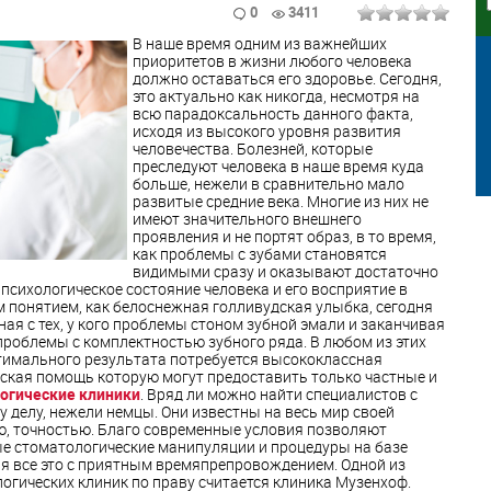
0
3411
В наше время одним из важнейших
приоритетов в жизни любого человека
должно оставаться его здоровье. Сегодня,
это актуально как никогда, несмотря на
всю парадоксальность данного факта,
исходя из высокого уровня развития
человечества. Болезней, которые
преследуют человека в наше время куда
больше, нежели в сравнительно мало
развитые средние века. Многие из них не
имеют значительного внешнего
проявления и не портят образ, в то время,
как проблемы с зубами становятся
видимыми сразу и оказывают достаточно
психологическое состояние человека и его восприятие в
им понятием, как белоснежная голливудская улыбка, сегодня
ая с тех, у кого проблемы стоном зубной эмали и заканчивая
 проблемы с комплектностью зубного ряда. В любом из этих
птимального результата потребуется высококлассная
ская помощь которую могут предоставить только частные и
огические клиники
. Вряд ли можно найти специалистов с
 делу, нежели немцы. Они известны на весь мир своей
, точностью. Благо современные условия позволяют
е стоматологические манипуляции и процедуры на базе
я все это с приятным времяпрепровождением. Одной из
огических клиник по праву считается клиника Музенхоф.