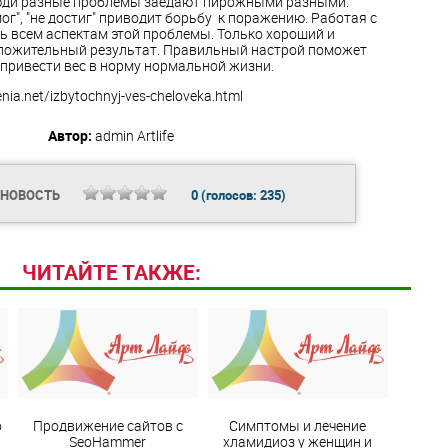
люди разные проблемы заедают пирожными разными.
г", "не достиг" приводит борьбу к поражению. Работая с
ь всем аспектам этой проблемы. Только хороший и
ложительный результат. Правильный настрой поможет
и привести вес в норму нормальной жизни.
nia.net/izbytochnyj-ves-cheloveka.html
Автор:
admin
Artlife
 НОВОСТЬ
0
(голосов:
235
)
ЧИТАЙТЕ ТАКЖЕ:
о
Продвижение сайтов с
Симптомы и лечение
SeoHammer
хламидиоз у женщин и