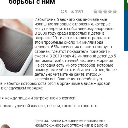
борьбы с ним
0
3561
Избыточный вес - это как аномальные
излишние жировые отложения, которые
могут навредить собственному здоровью.
В 2008 году среди взрослых и детей в
возрасте 20-ти лет и старше страдали от
этой проблемы около 1,4 миллиарда
человек. 65% населения планеты живут в
странах, где этот показатель приводит к
смерти. В 2013 году 42 миллиона детей до 5
лет имеют избыточный вес или ожирение.
На сегодня есть много способов, которые
помогут вам убрать избыточный вес, более
детально читайте на сайте: metodu-
lechenia.net. Ожирение способствует
в, избыток которых остаются в организме в виде жировой
 в следующем порядке:
я между пищей и затраченной энергией;
 поджелудочной железы, печени, тонкого и толстого
Центральным ожирением называется
избыток жировых отложений в районе