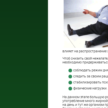
влияет на распространение ж
Чтоб снизить свой нежелат
необходимо придерживаться
соблюдать режим дня
следить за своим рац
стабилизировать пси
физические нагрузки.
На данном этапе большую ро
употребление много жирной 
на день и тут же организм п