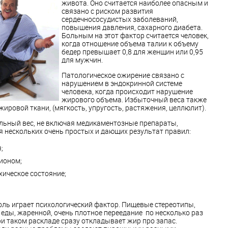
живота. Оно считается наиболее опасным и
связано с риском развития
сердечнососудистых заболеваний,
повышения давления, сахарного диабета.
Больным на этот фактор считается человек,
когда отношение объема талии к объему
бедер превышает 0,8 для женщин или 0,95
для мужчин.
Патологическое ожирение связано с
нарушением в эндокринной системе
человека, когда происходит нарушение
жирового объема. Избыточный веса также
ировой ткани, (мягкость, упругость, растяжения, целлюлит).
ельный вес, не включая медикаментозные препараты,
 нескольких очень простых и дающих результат правил:
;
ионом;
хическое состояние;
ль играет психологический фактор. Пищевые стереотипы,
еды, жаренной, очень плотное переедание по несколько раз
ри таком раскладе сразу откладывает жир про запас.