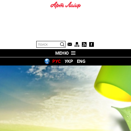
МЕНЮ
РУС
УКР
ENG