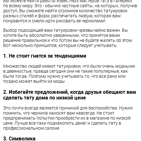
Вы можете найти работы известных мастеров тату в галереях
по всему миру. Это - обычно частные сайты, на которых, получив
доступ, Вы сможете найти огромное количество татуировок
разных стилей и форм, распечатать любую, которая вам
понравится и смело идти рисовать ее чернилами!
Выбор подходящей вам татуировки чрезвычайно важен. Вы
хотите быть абсолютно уверенными, что принятое вами
решение правильное и что потом вы не будете жалеть об этом.
Вот несколько принципов, которые следует учитывать:
1. Не стоит гнатся за тенденциями
Множество людей имеют татуировки, что были очень модными
в девяностые, правда сегодня они не такие популярные, как
были тогда. Поэтому нужно учитывать то, что все рано или
поздно может выйти из моды.
2. Избегайте предложений, когда друзья обещают вам
сделать тату дома по низкой цене
Это почти всегда является причиной для беспокойства. Нужно
помнить, что чернила наносят вам навсегда. Не стоит
предпренимать попытки приобрести их в магазине по низкой
цене. Лучше все-таки поднакопить денег и сделать тату в
профессиональном салоне.
3. Символика