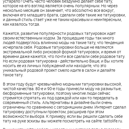
устарело? Очеть часто человек бездумно делает себе тату,
которое на его взгляд является очень популярным. Но через
несколько месяцев он замечает, что абсолютно все вокруг,
включая его младшего брата, сделали себе такие же татуировки,
и данный стиль стает уже не таким красивым и неинтересным,
как казалось тогда.
Кажется, развитие популярности родовых татуировок идет
своим естественным ходом. За прошедшие годы так много
людей подверглось влиянию моды на такие тату, что тенденция
исчерпала себя. Родовые татуировки больше не являются
экстремальной либо рисковой формой татуировок, и время от
времени даже кажется, что почти все сделали себе родовое тату.
Но если родовая татуировка - действительно Ваше, и Вы хотите
носить ее из личных побуждений или находите, что это
уникальный родовой проект смело идите в салон и делайте
такое тату.
В этом году будут чрезвычайно модными татуировки высокой,
чистой качества. 80-е и 90-е годы принесли моду на размытые,
бесформенные татуировки, поэтому многие люди сейчас
стремятся спрятать их под одеждой или как-то переделать в
современный стиль. Альтернативы в дизайне были очень
ограничены по сравнению с сегодняшним днем. Интернет сделал
татуировку доступным проектом, расширив при этом
возможности выбора. К примеру, если вы решили сделать себе
тату на руке эскизы вы можете посмотреть на сайте: tattolife.ru.