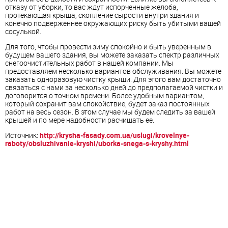
отказу от уборки, то вас ждут испорченные желоба,
протекающая крыша, скопление сырости внутри здания и
конечно подверженнее окружающих риску быть убитыми вашей
сосулькой.
Для того, чтобы провести зиму спокойно и быть уверенным в
будущем вашего здания, вы можете заказать спектр различных
снегоочистительных работ в нашей компании. Мы
предоставляем несколько вариантов обслуживания. Вы можете
заказать одноразовую чистку крыши. Для этого вам достаточно
связаться с нами за несколько дней до предполагаемой чистки и
договорится о точном времени. Более удобным вариантом,
который сохранит вам спокойствие, будет заказ постоянных
работ на весь сезон. В этом случае мы будем следить за вашей
крышей и по мере надобности расчищать ее.
Источник:
http://krysha-fasady.com.ua/uslugi/krovelnye-
raboty/obsluzhivanie-kryshi/uborka-snega-s-kryshy.html