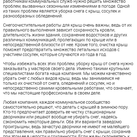
работникам коммунальных служб нужно решить множество
проблем, вызванных сезонными изменениями в погоде. Одной
из таких проблем является уборка снега с крыш, сосулек и
разнообразных обледенений.
Снегоочистительные работы для крыш очень важны, ведь от их
правильного выполнения зависит сохранность кровли,
длительность жизни здания, сохранение водостоков и других
различных коммуникаций, пролегающих по крыше или в
непосредственной близости от нее. Кроме того, очистка крыш
поможет предотвратить множество летальных исходов с
участием сосулек, которые случаются из года в год.
Чтобы избежать всех этих проблем, уборку крыш от снега нужно
заказывать у мастеров своего дела. Именно такими крупными
специалистами богата наша компания. Мы можем качественно
убрать снег с любых видов крыш, ведь мы занимаемся не
только их очисткой от снега, оледенений и сосулек, но и
непосредственно самими кровельными работами, что означает,
что мы настоящие профессионалы в своем деле.
Любая компания, каждое коммунальное сообщество
самостоятельно решают, что делать с крышей в зимнюю пору.
Кто-то предпочитает доверить ее чистку стационарным
дворникам или решают вообще не убирать снег, надеясь
сэкономить некоторые деньги. Оба эти варианта заведомо
проигрышны, ведь зачастую дворники не имеют не малейшего
представления, как правильно убирать снег с крыши, сохранив
при этом ее в целости и сохранности. Если же вы склоняетесь к