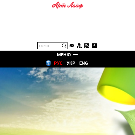
МЕНЮ
РУС
УКР
ENG