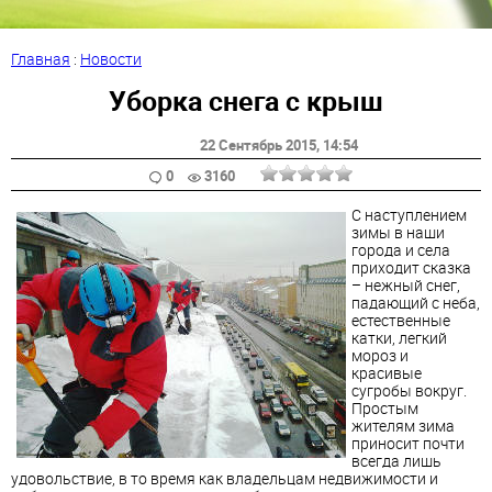
Главная
:
Новости
Уборка снега с крыш
22 Сентябрь 2015
, 14:54
0
3160
С наступлением
зимы в наши
города и села
приходит сказка
– нежный снег,
падающий с неба,
естественные
катки, легкий
мороз и
красивые
сугробы вокруг.
Простым
жителям зима
приносит почти
всегда лишь
удовольствие, в то время как владельцам недвижимости и