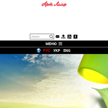
МЕНЮ
РУС
УКР
ENG