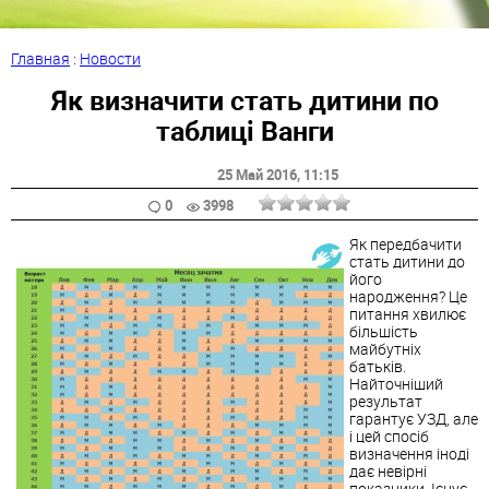
Главная
:
Новости
Як визначити стать дитини по
таблиці Ванги
25 Май 2016
, 11:15
0
3998
Як передбачити
стать дитини до
його
народження? Це
питання хвилює
більшість
майбутніх
батьків.
Найточніший
результат
гарантує УЗД, але
і цей спосіб
визначення іноді
дає невірні
показники. Існує