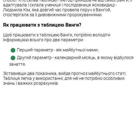
адаптувала і склала учениця і послідовниця ясновидиці -
Людмила Кім, яка довгий час провела поруч з Вангой,
спостерігала за її дивовижними пророкуваннями.
Як працювати з таблицею Ванги?
Щоб працювати з таблицею Ванги, потрібно володіти
інформацією всього про два параметри:
Перший параметр - вік майбутньої мами;
Другий параметр - календарний місяць, в якому відбулося
зачаття.
Зіставивши два показника, вийде прогноз майбутнього статі.
Таблиця легка у використанні, для неї не потрібно особливих
знань і важких розрахунків.