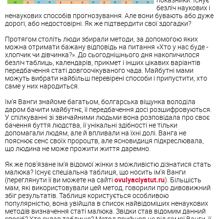
безліч наукових і
ненаукових способів прогнозування. Але вони бувають або дуже
дорогі, або недостовірні. Як же підтвердити свої здогадки?
Протягом століть люди збирали методи, за допомогою яких
можна отримати бажану відповідь на питання «Хто у нас буде -
хлопчик чи дівчинка?». До сьогоднішнього дня накопичилося
безліч таблиць, календарів, прикмет і інших цікавих варіантів
передбачення статі довгоочікуваного чада. Майбутні мами
можуть вибрати найбільш перевірені способи і припустити, хто
саме у них народиться.
Ім'я Ванги знайоме багатьом, болгарська віщунка володіла
даром бачити майбутнє, її передбачення досі розшифровуються.
У спілкуванні зі звичайними людьми вона розповідала про своє
бачення буття людства, її унікальні здібності не тільки
допомагали людям, але й впливали на їхні долі. Ванга не
пояснює сенс своїх пророцтв, але ясновидиця підкреслювала,
що людина не може прожити життя даремно.
Як же пов'язане ім'я відомої жінки з можливістю дізнатися стать
малюка? Існує спеціальна таблиця, що носить ім'я Ванги
(переглянути її ви можете на сайті
ovulyaciyatut.ru
). Більшість
мам, які використовували цей метод, говорили про дивовижний
збіг результатів. Таблиця користується особливою
популярністю, вона увійшла в список найвідоміших ненаукових
методів визначення статі малюка. Звідки став відомим данний
спосіб? Хто склав таблицю? Метод прийшов не від самої Ванги, її