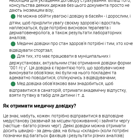
необхідна для укладення договору страхування. Більш того,
консульства деяких держав без цього документа просто не
дають іноземцям візу;
Не можна обійти увагою і довідку в басейн - і дорослим, і
дітям, щоб приділити увагу своєму здоров'ю і вдосталь
наплескаться, буде потрібно висновок терапевта і
дерматовенеролога, а також результати лабораторних
аналізів;
Медичні довідки про стан здоров'я потрібні і тим, хто хоче
відвідувати спортзал;
Для тих, хто має працювати в муніципальних і
держустановах, актуальним стає отримання довідки форми
"001 гс у". Ця довідка є гарантією того, що здобувач може
виконувати обов'язки, які були на нього покладені та
адекватно поводитися, спілкуючись з відвідувачами;
Мед довідка обов'язково вам знадобиться, щоб
відправитися в санаторій, отримати академічну відпустку,
взяти путівку в табір для дитини і т. д.
Як отримати медичну довідку?
Це знає, мабуть, кожен: потрібно відправитися в відповідне
медустанову (зазвичай за місцем проживання) і зайняти чергу
(частіше - багато різних черг). Деякі довідки можна отримати
досить швидко - за день-два; на більш «складні» (коли потрібні
позначки від багатьох фахівців і результати різних аналізів)