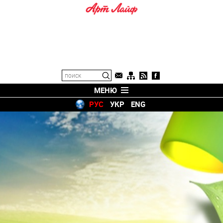
МЕНЮ
РУС
УКР
ENG