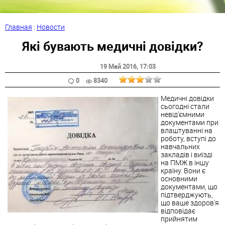
Главная
:
Новости
Які бувають медичні довідки?
19 Май 2016
, 17:03
0
8340
Медичні довідки
сьогодні стали
невід'ємними
документами при
влаштуванні на
роботу, вступі до
навчальних
закладів і виїзді
на ПМЖ в іншу
країну. Вони є
основними
документами, що
підтверджують,
що ваше здоров'я
відповідає
прийнятим