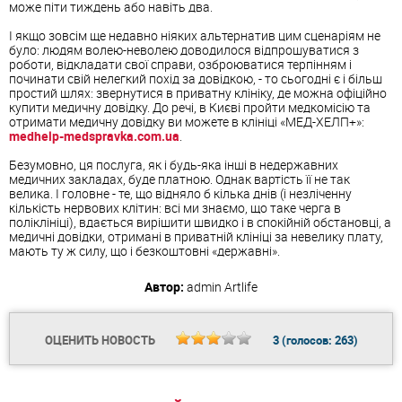
може піти тиждень або навіть два.
І якщо зовсім ще недавно ніяких альтернатив цим сценаріям не
було: людям волею-неволею доводилося відпрошуватися з
роботи, відкладати свої справи, озброюватися терпінням і
починати свій нелегкий похід за довідкою, - то сьогодні є і більш
простий шлях: звернутися в приватну клініку, де можна офіційно
купити медичну довідку. До речі, в Києві пройти медкомісію та
отримати медичну довідку ви можете в клініці «МЕД-ХЕЛП+»:
medhelp-medspravka.com.ua
.
Безумовно, ця послуга, як і будь-яка інші в недержавних
медичних закладах, буде платною. Однак вартість її не так
велика. І головне - те, що відняло б кілька днів (і незліченну
кількість нервових клітин: всі ми знаємо, що таке черга в
поліклініці), вдається вирішити швидко і в спокійній обстановці, а
медичні довідки, отримані в приватній клініці за невелику плату,
мають ту ж силу, що і безкоштовні «державні».
Автор:
admin
Artlife
ОЦЕНИТЬ НОВОСТЬ
3
(голосов:
263
)