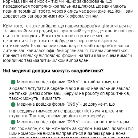
нормам, і ви не є носієм тих чи інших захворювань, що
передаються повітряно-крапельним шляхом. Довідки мають
певний термін дії, тобто, через якийсь час вони вже недійсні і вам
доведеться заново займатися їх оформленням.
Крім того, так вже вийшло, що нашим здоров'ям цікавляться не
тільки знайомі та родичі, які при всякій зустрічі детально нас про
нього розпитують. Багато установ нітрохи не менше
цікавляться. І тут вже не відбудешся черговим «скрипом
потихеньку!». Якщо вашим самопочуттям або здоров'ям вашої
дитини зацікавилася офіційна організація, то вам доведеться
принести довідку відповідної форми і надати її за місцем вимоги:
юридично такі «запити» цілком виправдані.
Які медичні довідки можуть знадобитися?
Медична довідка форми "086 у" - потрібна тому, хто
зібрався вступати в середній або вищий навчальний заклад. І
не тільки. Деякі організації, беручи на роботу співробітників,
також можуть її вимагати;
Медична довідка форми "095 у" - це документ, що
підтверджує тимчасову непрацездатність учня школи чи
студента. Так-так, та сама довідка про хворобу;
Медична довідка форми "095 у" - стає заповітним кодом
для громадян, які виїжджають за кордон. Без мед. довідки під
цим номером не вийде відправитися в далекі країни: вона