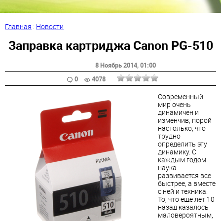
Главная
:
Новости
Заправка картриджа Canon PG-510
8 Ноябрь 2014
, 01:00
0
4078
Современный
мир очень
динамичен и
изменчив, порой
настолько, что
трудно
определить эту
динамику. С
каждым годом
наука
развивается все
быстрее, а вместе
с ней и техника.
То, что еще лет 10
назад казалось
маловероятным,