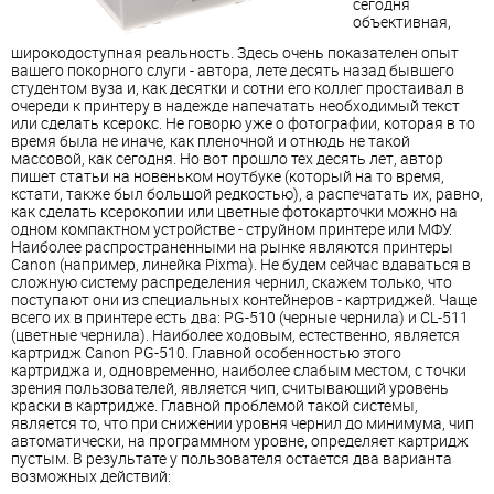
сегодня
объективная,
широкодоступная реальность. Здесь очень показателен опыт
вашего покорного слуги - автора, лете десять назад бывшего
студентом вуза и, как десятки и сотни его коллег простаивал в
очереди к принтеру в надежде напечатать необходимый текст
или сделать ксерокс. Не говорю уже о фотографии, которая в то
время была не иначе, как пленочной и отнюдь не такой
массовой, как сегодня. Но вот прошло тех десять лет, автор
пишет статьи на новеньком ноутбуке (который на то время,
кстати, также был большой редкостью), а распечатать их, равно,
как сделать ксерокопии или цветные фотокарточки можно на
одном компактном устройстве - струйном принтере или МФУ.
Наиболее распространенными на рынке являются принтеры
Canon (например, линейка Pixma). Не будем сейчас вдаваться в
сложную систему распределения чернил, скажем только, что
поступают они из специальных контейнеров - картриджей. Чаще
всего их в принтере есть два: PG-510 (черные чернила) и CL-511
(цветные чернила). Наиболее ходовым, естественно, является
картридж Canon PG-510. Главной особенностью этого
картриджа и, одновременно, наиболее слабым местом, с точки
зрения пользователей, является чип, считывающий уровень
краски в картридже. Главной проблемой такой системы,
является то, что при снижении уровня чернил до минимума, чип
автоматически, на программном уровне, определяет картридж
пустым. В результате у пользователя остается два варианта
возможных действий: