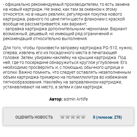
- официально рекомендуемый производителем, то есть замена
на новый картридж. Не знаю, как там за океаном к этому
относятся, но в наших реалиях, регулярная покупка нового
картриджа, равного по цене пяти-шести флаконам с краской
вообще не рассматривается, как вариант;
- заправка картриджа дополнительными чернилами. Вариант
возможный, дешевый, но имеющий ряд ограничений и
рекомендаций относительно выполнения.
Для того, чтобы произвести заправку картриджа PG-510, нужно,
сперва, извлечь его из посадочного места в печатающей
головке. Затем, убираем наклейку на крышке картриджа. Под
ней, где-то посередине обнаружиться круглое углубление. Его
необходимо просверлить и, с помощью, обычного шприца и
иголки. Важно помнить, что следует оставлять незаполненным
объем картриджа примерно на полмиллилитра во избежание
пятнообразования. Наклейку на заправленном картридже,
устанавливают на место, а затем и сам картридж.
Автор:
admin
Artlife
ОЦЕНИТЬ НОВОСТЬ
0
(голосов:
276
)