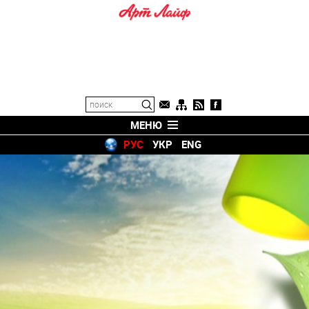
МЕНЮ
РУС
УКР
ENG