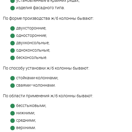
установленные в крайних рядах;
изделия фасадного типа.
По форме производства ж/б колонны бывают:
двухсторонние;
односторонние;
двухконсольные;
одноконсольные;
бесконсольные.
По способу установки ж/б колонны бывают:
стойками-колоннами;
сваями–колоннами.
По области применения ж/б колонны бывают:
бесстыковыми;
нижними;
средними;
верхними.