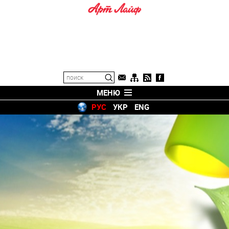
МЕНЮ
РУС
УКР
ENG