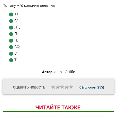
По типу ж/б колонны делят на:
Т1;
С1;
Л1;
Л;
П;
СС;
С;
Т.
Автор:
admin
Artlife
ОЦЕНИТЬ НОВОСТЬ
0
(голосов:
255
)
ЧИТАЙТЕ ТАКЖЕ: