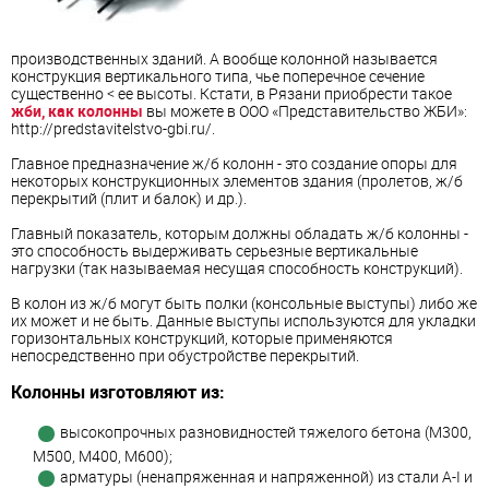
производственных зданий. А вообще колонной называется
конструкция вертикального типа, чье поперечное сечение
существенно < ее высоты. Кстати, в Рязани приобрести такое
жби, как колонны
вы можете в ООО «Представительство ЖБИ»:
http://predstavitelstvo-gbi.ru/.
Главное предназначение ж/б колонн - это создание опоры для
некоторых конструкционных элементов здания (пролетов, ж/б
перекрытий (плит и балок) и др.).
Главный показатель, которым должны обладать ж/б колонны -
это способность выдерживать серьезные вертикальные
нагрузки (так называемая несущая способность конструкций).
В колон из ж/б могут быть полки (консольные выступы) либо же
их может и не быть. Данные выступы используются для укладки
горизонтальных конструкций, которые применяются
непосредственно при обустройстве перекрытий.
Колонны изготовляют из:
высокопрочных разновидностей тяжелого бетона (М300,
М500, М400, М600);
арматуры (ненапряженная и напряженной) из стали А-I и