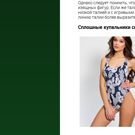
Однако следует помнить, чт
изящных фигур. Если же тал
низкой талией и с игривыми
линию талии более выразит
Сплошные купальники с