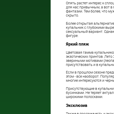
Опять растет интерес к спл
для нас привычным, а вот в
фантазии. Тем более, что м
скрыто.
Более открытая альтернатив
купальник с глубокими вырез
сексуальный вариант. Одна
фигуре.
Яркий пляж
Цветовая гамма купальнико
экзотических принтов. Лето
звериными мотивами (леопар
присутствовать и в купальни
Если в прошлом сезоне пре
этом - все наоборот. Попул
многие интересуются и чер
Присутствующие в купальни
бусинками. Не теряет актуа
широкими полосками.
Эксклюзив
Также в продаже есть и экс