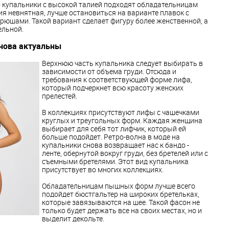
о купальники с высокой талией подходят обладательницам
ия невнятная, лучше остановиться на варианте плавок с
 рюшами. Такой вариант сделает фигуру более женственной, а
ельной.
нова актуальны
Верхнюю часть купальника следует выбирать в
зависимости от объема груди. Отсюда и
требования к соответствующей форме лифа,
который подчеркнет всю красоту женских
прелестей.
В коллекциях присутствуют лифы с чашечками
круглых и треугольных форм. Каждая женщина
выбирает для себя тот лифчик, который ей
больше подойдет. Ретро-волна в моде на
купальники снова возвращает нас к бандо -
ленте, обернутой вокруг груди, без бретелей или с
съемными бретелями. Этот вид купальника
присутствует во многих коллекциях.
Обладательницам пышных форм лучше всего
подойдет бюстгальтер на широких бретельках,
которые завязываются на шее. Такой фасон не
только будет держать все на своих местах, но и
выделит декольте.