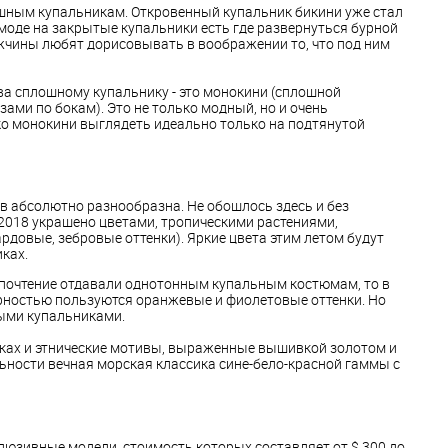
ошным купальникам. Откровенный купальник бикини уже стал
 моде на закрытые купальники есть где развернуться бурной
ужчины любят дорисовывать в воображении то, что под ним
а сплошному купальнику - это монокини (сплошной
ами по бокам). Это не только модный, но и очень
ко монокини выглядеть идеально только на подтянутой
в абсолютно разнообразна. Не обошлось здесь и без
 2018 украшено цветами, тропическими растениями,
довые, зебровые оттенки). Яркие цвета этим летом будут
ках.
дпочтение отдавали однотонным купальным костюмам, то в
ярностью пользуются оранжевые и фиолетовые оттенки. Но
ными купальниками.
ках и этнические мотивы, выраженные вышивкой золотом и
льности вечная морская классика сине-бело-красной гаммы с
клюзивные модели, стоимость которых составляет от $ 300 до