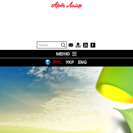
МЕНЮ
РУС
УКР
ENG