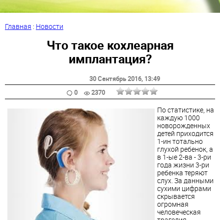
Главная
:
Новости
Что такое кохлеарная
имплантация?
30 Сентябрь 2016
, 13:49
0
2370
По статистике, на
каждую 1000
новорожденных
детей приходится
1-ин тотально
глухой ребенок, а
в 1-ые 2-ва - 3-ри
года жизни 3-ри
ребенка теряют
слух. За данными
сухими цифрами
скрывается
огромная
человеческая
трагедия,