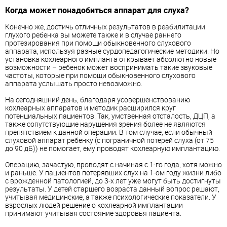
Когда может понадобиться аппарат для слуха?
Конечно же, достичь отличных результатов в реабилитации
глухого ребенка вы можете также и в случае раннего
протезирования при помощи обыкновенного слухового
аппарата, используя разные сурдопедагогические методики. Но
установка кохлеарного импланта открывает абсолютно новые
возможности – ребенок может воспринимать такие звуковые
частоты, которые при помощи обыкновенного слухового
аппарата услышать просто невозможно.
На сегодняшний день, благодаря усовершенствованию
кохлеарных аппаратов и методик расширился круг
потенциальных пациентов. Так, умственная отсталость, ДЦП, а
также сопутствующие нарушения зрения более не являются
препятствием к данной операции. В том случае, если обычный
слуховой аппарат ребенку (с пограничной потерей слуха (от 75
до 90 дБ)) не помогает, ему проводят кохлеарную имплантацию.
Операцию, зачастую, проводят с начиная с 1-го года, хотя можно
и раньше. У пациентов потерявших слух на 1-ом году жизни либо
с врожденной патологией, до 3-х лет уже могут быть достигнуты
результаты. У детей старшего возраста данный вопрос решают,
учитывая медицинские, а также психологические показатели. У
взрослых людей решение о кохлеарной имплантации
принимают учитывая состояние здоровья пациента.