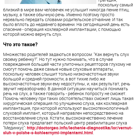
поскольку самый
близкий в мире вам человечек не услышит никогда пение птиц,
музыку, а также обычную речь. Именно поэтому просто
нереально передать словами родительское отчаяние. И так
было вплоть до недавнего времени. На сегодняшний день есть
спасение - операция кохлеарной имплантации, с помощью
которой можно вернуть слух.
Что это такое?
Множество родителей задаються вопросом: "Как вернуть слух
своему ребенку?". Но тут нужно понимать, что в случае
повреждения большей части улиточных рецепторов глухому не
смогут помочь даже самые новые слуховые аппараты,
поскольку человек слышит только низкочастотные звуки
большой и средней громкости, а вот тихие либо же
высокочастотные звуки ему недоступны, и, как результат, речь
звучит неразборчиво. В данной ситуации научиться понимать
речь на слух, а также говорить - ребенок попросту не сможет.
Помочь человеку при таких обстоятельствах сможет лишь такая
хирургическая операция по улучшению слуха, как кохлеарная
имплантация, при которой используют высокотехнологичный
слуховой имплант, который направлен непосредственно на
восстановление слуха. Кстати, высококачественно лечение
потери слуха предлагает польский центр реабилитации слуха
"Мединкус":
http://doctorgeo.info/lechenie-diagnostika/lor/vernut-
sluh-v-polshe-s-kohlearnymi-implantami.html
.