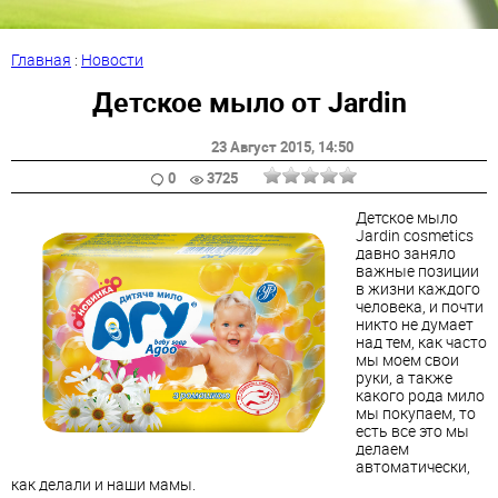
Главная
:
Новости
Детское мыло от Jardin
23 Август 2015
, 14:50
0
3725
Детское мыло
Jardin cosmetics
давно заняло
важные позиции
в жизни каждого
человека, и почти
никто не думает
над тем, как часто
мы моем свои
руки, а также
какого рода мило
мы покупаем, то
есть все это мы
делаем
автоматически,
как делали и наши мамы.