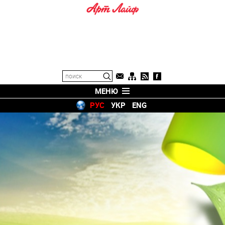
МЕНЮ
РУС
УКР
ENG