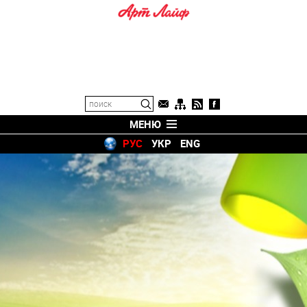
МЕНЮ
РУС
УКР
ENG