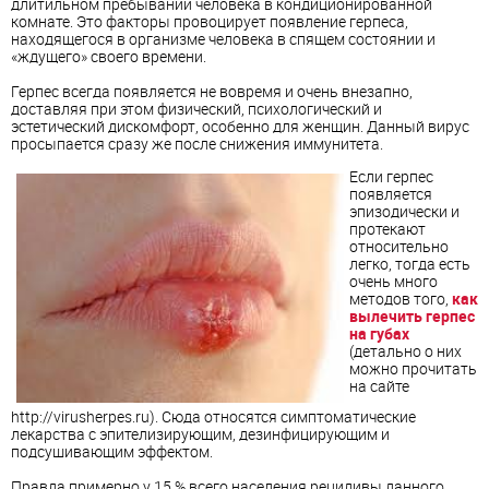
длитильном пребывании человека в кондиционированной
комнате. Это факторы провоцирует появление герпеса,
находящегося в организме человека в спящем состоянии и
«ждущего» своего времени.
Герпес всегда появляется не вовремя и очень внезапно,
доставляя при этом физический, психологический и
эстетический дискомфорт, особенно для женщин. Данный вирус
просыпается сразу же после снижения иммунитета.
Если герпес
появляется
эпизодически и
протекают
относительно
легко, тогда есть
очень много
методов того,
как
вылечить герпес
на губах
(детально о них
можно прочитать
на сайте
http://virusherpes.ru). Сюда относятся симптоматические
лекарства с эпителизирующим, дезинфицирующим и
подсушивающим эффектом.
Правда примерно у 15 % всего населения рецидивы данного