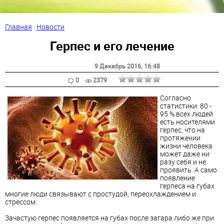
Главная
:
Новости
Герпес и его лечение
9 Декабрь 2016
, 16:48
0
2379
Согласно
статистики: 80 -
95 % всех людей
есть носителями
герпес, что на
протяжении
жизни человека
может даже ни
разу себя и не
проявить. А само
появление
герпеса на губах
многие люди связывают с простудой, переохлаждением и
стрессом.
Зачастую герпес появляется на губах после загара либо же при