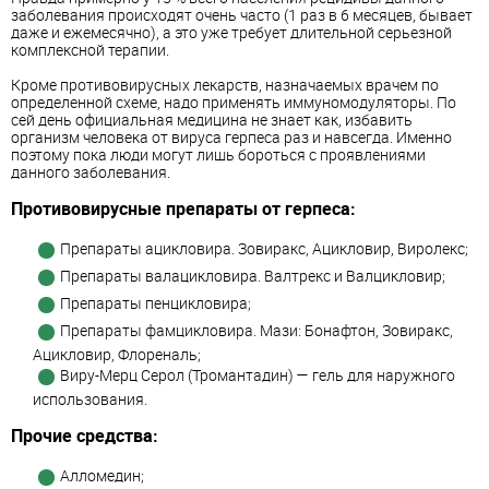
заболевания происходят очень часто (1 раз в 6 месяцев, бывает
даже и ежемесячно), а это уже требует длительной серьезной
комплексной терапии.
Кроме противовирусных лекарств, назначаемых врачем по
определенной схеме, надо применять иммуномодуляторы. По
сей день официальная медицина не знает как, избавить
организм человека от вируса герпеса раз и навсегда. Именно
поэтому пока люди могут лишь бороться с проявлениями
данного заболевания.
Противовирусные препараты от герпеса:
Препараты ацикловира. Зовиракс, Ацикловир, Виролекс;
Препараты валацикловира. Валтрекс и Валцикловир;
Препараты пенцикловира;
Препараты фамцикловира. Мази: Бонафтон, Зовиракс,
Ацикловир, Флореналь;
Виру-Мерц Серол (Тромантадин) — гель для наружного
использования.
Прочие средства:
Алломедин;