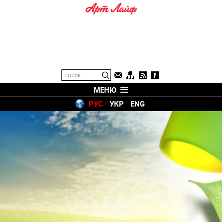
МЕНЮ
РУС
УКР
ENG