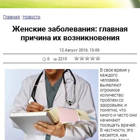
Главная
:
Новости
Женские заболевания: главная
причина их возникновения
12 Август 2016
, 13:06
0
2215
В свое время у
каждого
человека
выявляют
огромное
количество
проблем со
здоровьем, и
понятно, что
много и часто они
начинают
посещать врачей.
В частности, это
касается, как
женщин, так и