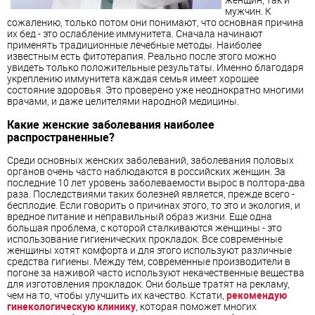
мужчин. К
сожалению, только потом они понимают, что основная причина
их бед - это ослабление иммунитета. Сначала начинают
применять традиционные лечебные методы. Наиболее
известным есть фитотерапия. Реально после этого можно
увидеть только положительные результаты. Именно благодаря
укреплению иммунитета каждая семья имеет хорошее
состояние здоровья. Это проверено уже неоднократно многими
врачами, и даже целителями народной медицины.
Какие женские заболевания наиболее
распространенные?
Среди основных женских заболеваний, заболевания половых
органов очень часто наблюдаются в российских женщин. За
последние 10 лет уровень заболеваемости вырос в полтора-два
раза. Последствиями таких болезней является, прежде всего -
бесплодие. Если говорить о причинах этого, то это и экология, и
вредное питание и неправильный образ жизни. Еще одна
большая проблема, с которой сталкиваются женщины - это
использование гигиенических прокладок. Все современные
женщины хотят комфорта и для этого используют различные
средства гигиены. Между тем, современные производители в
погоне за наживой часто используют некачественные вещества
для изготовления прокладок. Они больше тратят на рекламу,
чем на то, чтобы улучшить их качество. Кстати,
рекомендую
гинекологическую клинику
, которая поможет многих