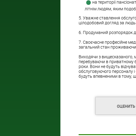
на території пансіон
літнім людям, яким подоб
5. Уважне ставлення обслуго
цілодобовий догляд за людьм
6. Продуманий розпорядок дн
7. Своєчасне професійне ме
загальний стан проживаючих 
Виходячи з вищесказаного, м
перебуваючи в приватному бу
роки. Вони не будуть відчува
обслуговуючого персоналу і 
будуть впевненими в тому, щ
ОЦЕНИТЬ