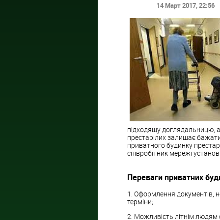
14 Март 2017
, 22:56
підходящу доглядальницю, а
престарілих залишає бажати
приватного будинку престарі
співробітник мережі установ
Переваги приватних буди
1. Оформлення документів, 
терміни;
2. Можливість літнім людям 