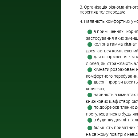
3. Організація різноманітного
перегляд телепередач;
4. Наявність комфортних ум
в приміщеннях і кори
застосування яких зменш
колірна гамма кімнат
досягається комплексний
для оформлення кімна
людей, які страждають ал
кімнати розраховані н
комфортного перебування
дверні прорізи досить
колясках;
наявність в кімнатах 
книжкових шаф створюют
по добре освітлених 
прогулюватися в будь-яки
в будинку для літніх 
більшість приватних 
на свіжому повітрі є нев