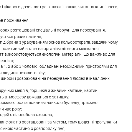
 і цікавого дозвілля: гра в шахи і шашки, читання книг і преси,
ов проживання:
дорах розташовані спеціальні поручні для пересування,
ується ризик падіння;
 підібрана з урахуванням основ кольоротерапії, завдяки чому
 позитивний вплив на організм літнього мешканця;
т використовуються екологічні матеріали, що важливо для
ергією;
а 1, 2 або 3 чоловік і обладнані необхідними пристроями для
 людини похилого віку;
 широкі і розраховані на пересування людей в інвалідних
зручних меблів, горщиків з живими квітами, картин і
ь атмосферу домашнього затишку;
доріжках, розташованим навколо будинку, приємно
й час року;
людей є цілодобова охорона;
пансіонатів розташовані за містом, тому щоденні прогулянки
ід'ємною частиною розпорядку дня;