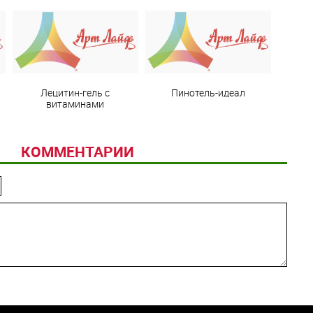
Лецитин-гель с
Пинотель-идеал
витаминами
КОММЕНТАРИИ