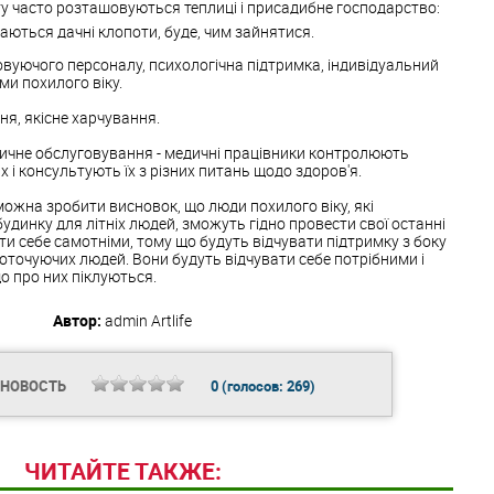
ату часто розташовуються теплиці і присадибне господарство:
аються дачні клопоти, буде, чим зайнятися.
вуючого персоналу, психологічна підтримка, індивідуальний
и похилого віку.
я, якісне харчування.
дичне обслуговування - медичні працівники контролюють
і консультують їх з різних питань щодо здоров'я.
ожна зробити висновок, що люди похилого віку, які
динку для літніх людей, зможуть гідно провести свої останні
ти себе самотніми, тому що будуть відчувати підтримку з боку
оточуючих людей. Вони будуть відчувати себе потрібними і
о про них піклуються.
Автор:
admin
Artlife
 НОВОСТЬ
0
(голосов:
269
)
ЧИТАЙТЕ ТАКЖЕ: