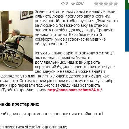
0
2247
Згідно статистичних даних в нашій державі
кількість людей похилого віку з кожним
роком постійного збільшується. Дуже часто
за людиною поважного віку за станом її
здоров'я потрібен догляд і тоді у її родичів
виникає питання: Як забезпечити їй
комфортні умови і своєчасне медичне
обслуговування?
Існують кілька варіантів виходу з ситуації,
що склалася: деякі наймають
доглядальницю, інші ж вибирають
державний будинок престарілих. Але тут є
свої мінуси: не завжди можна знайти
 догляд та утримання літніх людей в державних будинках
 кращого. Оптимальним рішенням в даному випадку є вибір
лих. Про переваги подібного закладу нам розповість
 «Турбота про близьких»:
http://pansionat-zabota24.ru/
.
нків престарілих:
необхідних для проживання, проводиться в найкоротші
спілкуватися зі своїми однолітками;