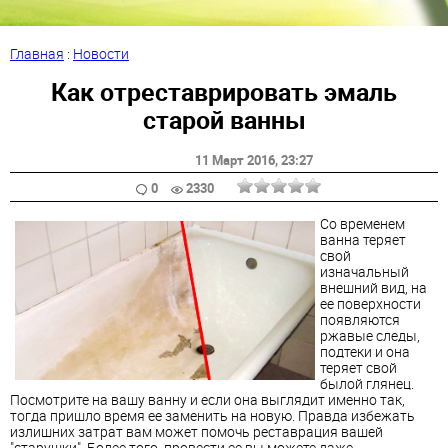
Главная
:
Новости
Как отреставрировать эмаль
старой ванны
11 Март 2016
, 23:27
0
2330
Со временем
ванна теряет
свой
изначальный
внешний вид, на
ее поверхности
появляются
ржавые следы,
подтеки и она
теряет свой
былой глянец.
Посмотрите на вашу ванну и если она выглядит именно так,
тогда пришло время ее заменить на новую. Правда избежать
излишних затрат вам может помочь реставрация вашей
"старушки". Более того, провести ее вы можете даже