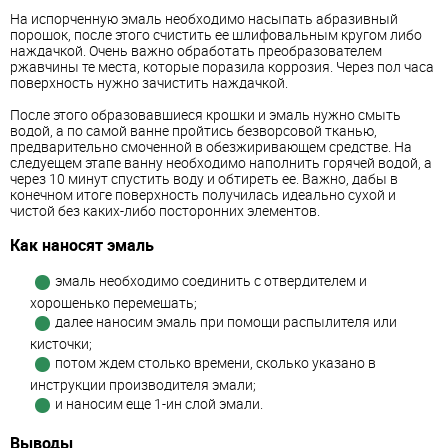
На испорченную эмаль необходимо насыпать абразивный
порошок, после этого счистить ее шлифовальным кругом либо
наждачкой. Очень важно обработать преобразователем
ржавчины те места, которые поразила коррозия. Через пол часа
поверхность нужно зачистить наждачкой.
После этого образовавшиеся крошки и эмаль нужно смыть
водой, а по самой ванне пройтись безворсовой тканью,
предварительно смоченной в обезжиривающем средстве. На
следуещем этапе ванну необходимо наполнить горячей водой, а
через 10 минут спустить воду и обтиреть ее. Важно, дабы в
конечном итоге поверхность получилась идеально сухой и
чистой без каких-либо посторонних элементов.
Как наносят эмаль
эмаль необходимо соединить с отвердителем и
хорошенько перемешать;
далее наносим эмаль при помощи распылителя или
кисточки;
потом ждем столько времени, сколько указано в
инструкции производителя эмали;
и наносим еще 1-ин слой эмали.
Выводы