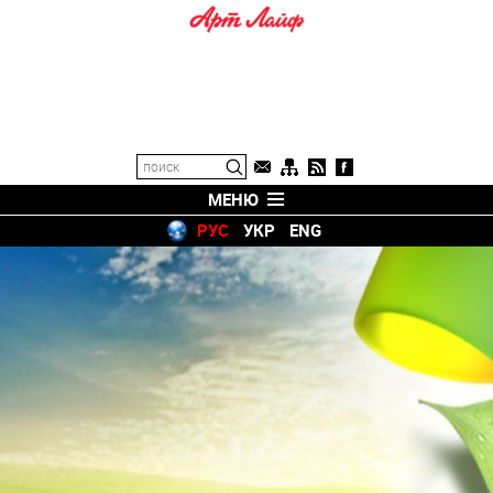
МЕНЮ
РУС
УКР
ENG