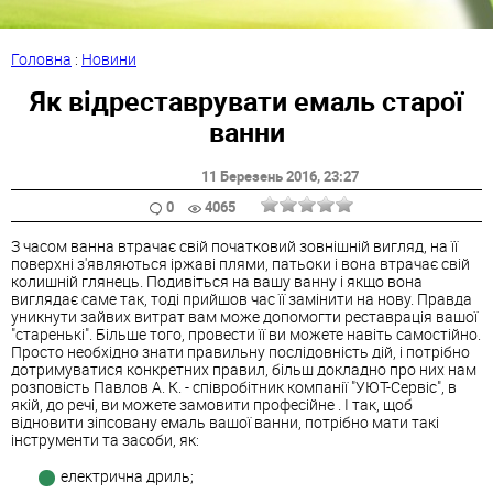
Головна
:
Новини
Як відреставрувати емаль старої
ванни
11 Березень 2016
, 23:27
0
4065
З часом ванна втрачає свій початковий зовнішній вигляд, на її
поверхні з'являються іржаві плями, патьоки і вона втрачає свій
колишній глянець. Подивіться на вашу ванну і якщо вона
виглядає саме так, тоді прийшов час її замінити на нову. Правда
уникнути зайвих витрат вам може допомогти реставрація вашої
"старенькі". Більше того, провести її ви можете навіть самостійно.
Просто необхідно знати правильну послідовність дій, і потрібно
дотримуватися конкретних правил, більш докладно про них нам
розповість Павлов А. К. - співробітник компанії "УЮТ-Сервіс", в
якій, до речі, ви можете замовити професійне . І так, щоб
відновити зіпсовану емаль вашої ванни, потрібно мати такі
інструменти та засоби, як:
електрична дриль;