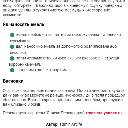
необхідно наповнити гарячою водою, а через 10 хвилин спустити
воду і обтиреть її. Важливо, щоб в кінцевому підсумку поверхню
вийшла ідеально сухою і чистою, без будь-яких сторонніх
елементів.
Як наносять емаль
емаль необхідно з'єднати з затверджувачем і гарненько
перемішати;
далі наносимо емаль за допомогою розпилювача або
пензлика;
потім чекаємо стільки часу, скільки вказано в інструкції
виробника емалі;
і наносимо ще 1-ин шар емалі.
Висновки
Ось і все - реставрація ванни закінчена. Почати використовувати
дану ванну ви можете не раніше, ніж через 7 днів після процедури
відновлення. Ванна відреставрована цим способом, прослужить
вам близько 8 років.
Перекладено сервісом "Яндекс.Перекладач":
translate.yandex.ru
.
Автор:
admin
Artlife