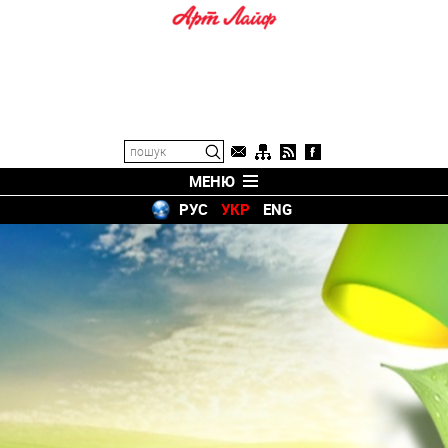
МЕНЮ
РУС
УКР
ENG