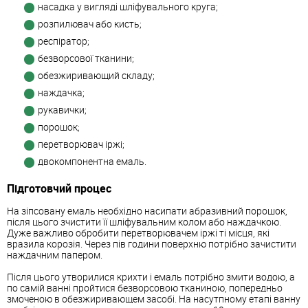
насадка у вигляді шліфувального круга;
розпилювач або кисть;
респіратор;
безворсової тканини;
обезжиривающий складу;
наждачка;
рукавички;
порошок;
перетворювач іржі;
двокомпонентна емаль.
Підготовчий процес
На зіпсовану емаль необхідно насипати абразивний порошок,
після цього зчистити її шліфувальним колом або наждачкою.
Дуже важливо обробити перетворювачем іржі ті місця, які
вразила корозія. Через пів години поверхню потрібно зачистити
наждачним папером.
Після цього утворилися крихти і емаль потрібно змити водою, а
по самій ванні пройтися безворсовою тканиною, попередньо
змоченою в обезжиривающем засобі. На насутпному етапі ванну