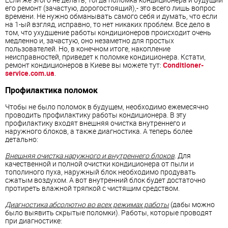
его ремонт (зачастую, дорогостоящий),- это всего лишь вопрос
времени. Не нужно обманывать самого себя и думать, что если
на 1-ый взгляд, исправно, то нет никаких проблем. Все дело в
том, что ухудшение работы кондиционеров происходит очень
медленно и, зачастую, оно незаметно для простых
пользователей. Но, в конечном итоге, накопление
неисправностей, приведет к поломке кондиционера. Кстати,
ремонт кондиционеров в Киеве вы можете тут:
Conditioner-
service.com.ua
.
Профилактика поломок
Чтобы не было поломок в будущем, необходимо ежемесячно
проводить профилактику работы кондиционера. В эту
профилактику входят внешняя очистка внутреннего и
наружного блоков, а также диагностика. А теперь более
детально:
Внешняя очистка наружного и внутреннего блоков
. Для
качественной и полной очистки кондиционера от пыли и
тополиного пуха, наружный блок необходимо продувать
сжатым воздухом. А вот внутренний блок будет достаточно
протиреть влажной тряпкой с чистящим средством.
Диагностика абсолютно во всех режимах работы
(дабы можно
было выявить скрытые поломки). Работы, которые проводят
при диагностике: