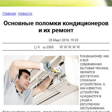
Главная
:
Новости
Основные поломки кондиционеров
и их ремонт
23 Март 2016
, 19:23
0
2365
Кондиционер, как
и вся
современная
бытовая техника,
является
достаточно
сложным
устройством. А,
как известно,
устройства
нуждаются в
уходе и
регулярном
обслуживании.
Если же этого не делать, тогда поломка кондиционера и будущий