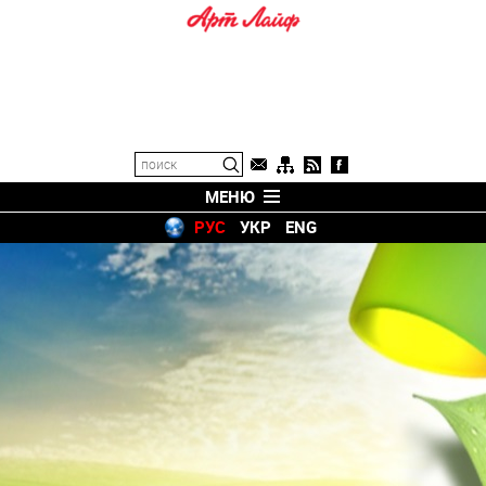
МЕНЮ
РУС
УКР
ENG