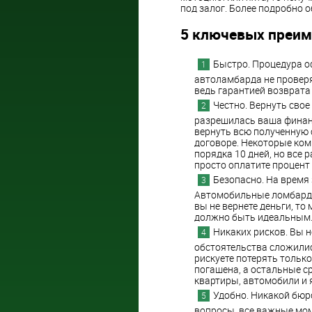
под залог. Более подробно о
5 ключевых преи
Быстро. Процедура о
автоламбарда не провер
ведь гарантией возврата
Честно. Вернуть свое
разрешилась ваша финанс
вернуть всю полученную 
договоре. Некоторые ком
порядка 10 дней, но все 
просто оплатите процент 
Безопасно. На время 
Автомобильные ломбарды 
вы не вернете деньги, то
должно быть идеальным
Никаких рисков. Вы 
обстоятельства сложились
рискуете потерять только
погашена, а остальные с
квартиры, автомобили и 
Удобно. Никакой бюр
вопросы, все важные мом