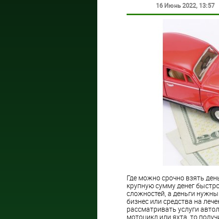
16 Июнь 2022
, 13:57
Где можно срочно взять день
крупную сумму денег быстро 
сложностей, а деньги нужны 
бизнес или средства на леч
рассматривать услуги авто
мотоцикл или яхта, то полу