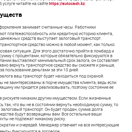
б услуге читайте на сайте
https://autocash.kz
.
муществ
формления занимает считанные часы. Работники
яют платежеспособность или кредитную историю клиента,
 денежных средств выступает залоговый транспорт.
 транспортное средство можно в любой момент, как только
овая ситуация. Для этого достаточно прийти в ломбард и
сумму с процентами, которые обязательно фиксируются в
пании выставляют минимальный срок залога, он составляет
равно вернуть транспортное средство вы сможете и раньше,
за пользование деньгами за эти 10 дней.
залога ваш транспорт будет находиться под охраной.
не заинтересованы в порче имущества клиента, ведь если
 машину им придется реализовывать, поэтому состояние ее
.
не рискуете никаким другим имуществом. Если жизненные
 так, что вы не в состоянии вернуть необходимую сумму, то
 залоговый транспорт. Он будет продан, сумма долга
редства будут возвращены вам. Все остальные ваши
яхты не подлежат никакому риску.
ократии и очередей. Менеджер отвечает на все интересующие
енты фиксируются в договоре.