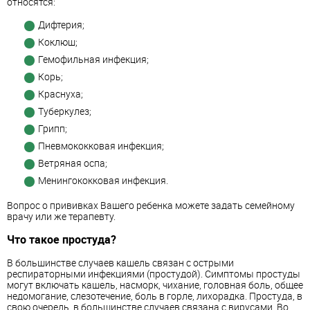
относятся:
Дифтерия;
Коклюш;
Гемофильная инфекция;
Корь;
Краснуха;
Туберкулез;
Грипп;
Пневмококковая инфекция;
Ветряная оспа;
Менингококковая инфекция.
Вопрос о прививках Вашего ребенка можете задать семейному
врачу или же терапевту.
Что такое простуда?
В большинстве случаев кашель связан с острыми
респираторными инфекциями (простудой). Симптомы простуды
могут включать кашель, насморк, чихание, головная боль, общее
недомогание, слезотечение, боль в горле, лихорадка. Простуда, в
свою очередь, в большинстве случаев связана с вирусами. Во