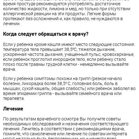
время простуде рекомендуется употреблять достаточное
количество жидкости, лимона и мед, но только при отсутствии
аллергической реакции на эти продукты. Легкие формы
протекают без осложнений и, как правило, не нуждаются в
лечении.
Когда следует обращаться к врачу?
Если у ребенка кроме кашля имеют место следующие состояния:
температура тела превышает 38,5ºС, тяжелое дыхание,
ускоренная частота дыхания, учащенный пульс, кровохарканье,
если ребенок проглотил инородное тело, если ребенку стало
плохо после травмы грудной клетки - немедленно вызывайте
врача.
Если у ребенка симптомы похожи на грипп (резкое начало
болезни, лихорадка более 38,5º С, головная боль, боль в
мышцах, сухой кашель, общая слабость) или ребенок заболел во
время эпидемии гриппа - вызывайте семейного врача или
терапевта.
Лечение
По результатам врачебного осмотра Вы получите советы
необходимых обследований и назначения соответствующего
лечения. Лечитесь в соответствии с рекомендациями врача,
помните, что самолечение или лечение по советам интернета
могут не только быть бесполезными, но и нанести вред