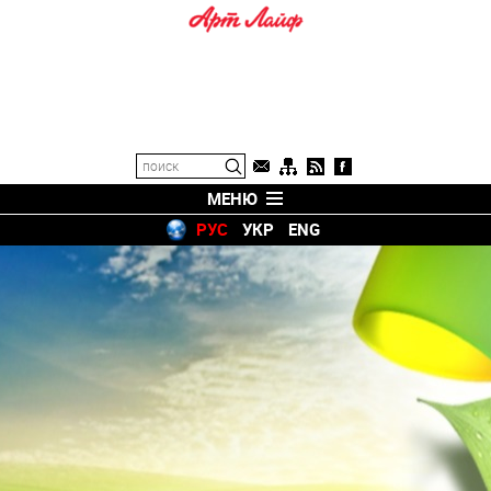
МЕНЮ
РУС
УКР
ENG