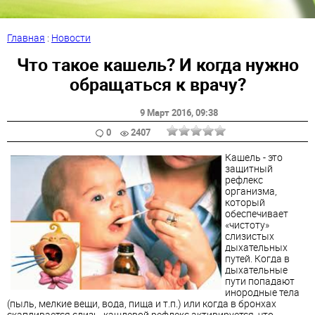
Главная
:
Новости
Что такое кашель? И когда нужно
обращаться к врачу?
9 Март 2016
, 09:38
0
2407
Кашель - это
защитный
рефлекс
организма,
который
обеспечивает
«чистоту»
слизистых
дыхательных
путей. Когда в
дыхательные
пути попадают
инородные тела
(пыль, мелкие вещи, вода, пища и т.п.) или когда в бронхах
скапливается слизь, кашлевой рефлекс активируется, что