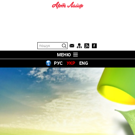
МЕНЮ
РУС
УКР
ENG