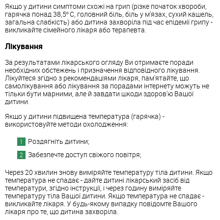
Якщо у дитини симптоми схожі на грип (різке початок хвороби,
гарячка понад 38,5º С, головний біль, біль у м'язах, сухий кашель,
загальна слабкість) або дитина захворіла під час епідемії грипу -
викликайте сімейного лікаря або терапевта.
Лікування
За результатами лікарського огляду Ви отримаєте поради
необхідних обстежень і призначення відповідного лікування.
Лікуйтеся згідно з рекомендаціями лікаря, пам'ятайте, що
самолікування або лікування за порадами інтернету можуть не
тільки бути марними, але й завдати шкоди здоров'ю Вашої
дитини.
Якщо у дитини підвищена температура (гарячка) -
використовуйте методи охолодження:
Роздягніть дитини;
Забезпечте доступ свіжого повітря;
Через 20 хвилин знову виміряйте температуру тіла дитини. Якщо
температура не спадає - дайте дитині лікарський засіб від
температури, згідно інструкції, і через годину виміряйте
температуру тіла Вашої дитини. Якщо температура не спадає -
викликайте лікаря. У будь-якому випадку повідомте Вашого
лікаря про те, що дитина захворіла.