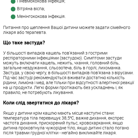
Пневмококова інфекція;
Вітряна віспа;
Менінгококова інфекція.
Питання про щеплення Вашої дитини можете задати сімейного
лікаря або терапевта.
Що таке застуда?
У більшості випадків кашель пов'язаний з гострими
респіраторними інфекціями (застудою). Симптоми застуди
можуть включати кашель, нежить, чхання, головний біль,
загальне нездужання, сльозотеча, біль в горлі, лихоманка.
Застуда, у свою чергу, в більшості випадків пов'язана з вірусами.
Під час застуді рекомендується вживати достатню кількість
рідини, лимона і мед, але тільки при відсутності алергічної реакції
на ці продукти. Легкі форми протікають без ускладнень і, як
правило, не потребують лікування.
Коли слід звертатися до лікаря?
Якщо у дитини крім кашлю мають місце наступні стани:
температура тіла перевищує 38,5ºС, важке дихання, експрес
частота дихання, прискорений пульс, кровохаркання, якщо
дитина проковтнула чужорідне тіло, якщо дитині стало погано
після травми грудної клітки - негайно викликайте лікаря.