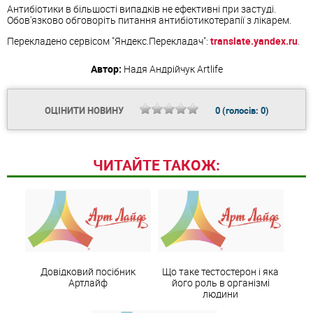
Антибіотики в більшості випадків не ефективні при застуді.
Обов'язково обговоріть питання антибіотикотерапії з лікарем.
Перекладено сервісом "Яндекс.Перекладач":
translate.yandex.ru
.
Автор:
Надя Андрійчук
Artlife
ОЦІНИТИ НОВИНУ
0
(голосів:
0
)
ЧИТАЙТЕ ТАКОЖ:
Довідковий посібник
Що таке тестостерон і яка
Артлайф
його роль в організмі
людини