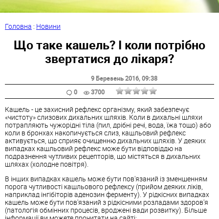
Головна
:
Новини
Що таке кашель? І коли потрібно
звертатися до лікаря?
9 Березень 2016
, 09:38
0
3700
Кашель - це захисний рефлекс організму, який забезпечує
«чистоту» слизових дихальних шляхів. Коли в дихальні шляхи
потрапляють чужорідні тіла (пил, дрібні речі, вода, їжа тощо) або
коли в бронхах накопичується слиз, кашльовий рефлекс
активується, що сприяє очищенню дихальних шляхів. У деяких
випадках кашльовий рефлекс може бути відповіддю на
подразнення чутливих рецепторів, що містяться в дихальних
шляхах (холодне повітря).
В інших випадках кашель може бути пов'язаний із зменшенням
порога чутливості кашльового рефлексу (прийом деяких ліків,
наприклад інгібіторів аденозин ферменту). У рідкісних випадках
кашель може бути пов'язаний з рідкісними розладами здоров'я
(патологія обмінних процесів, вроджені вади розвитку). Більше
інформації ви можете прочитати на сайті: