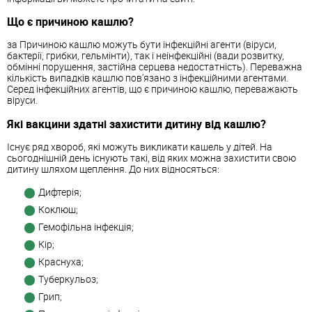
Що є причиною кашлю?
за Причиною кашлю можуть бути інфекційні агенти (віруси,
бактерії, грибки, гельмінти), так і неінфекційні (вади розвитку,
обмінні порушення, застійна серцева недостатність). Переважна
кількість випадків кашлю пов'язано з інфекційними агентами.
Серед інфекційних агентів, що є причиною кашлю, переважають
віруси.
Які вакцини здатні захистити дитину від кашлю?
Існує ряд хвороб, які можуть викликати кашель у дітей. На
сьогоднішній день існують такі, від яких можна захистити свою
дитину шляхом щеплення. До них відносяться:
Дифтерія;
Коклюш;
Гемофільна інфекція;
Кір;
Краснуха;
Туберкульоз;
Грип;