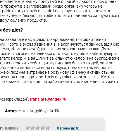
оманітне і в ньому присутній в більшій кількості щось одне -
то продуктів з вуглеводами. Якщо організму чогось не
є робота внутрішніх органів і погіршується загальний стан
те схуднути без дієт, потрібно почати правильно харчуватися і
 до улюблених продуктів.
 без дієт?
да заклала в нас з самого народження, потрібно тільки
. Проте, з віком з'єднання є і накопичуються звички, від яких
жемо, відмовитися. Одна з таких звичок - смачна їжа. Дуже
ся від чогось смачненького тільки тому, що в зайвої цукерці
гато калорій, а ваш ліміт за кількістю калорій на сьогодні вже
о, заспокоюють себе в цьому випадку багато людей, завтра
ра з'єднання являється нова спокуса, повз якої так непросто
їжею, людина витрачає на розумову і фізичну активність, на
печення працездатності всіх внутрішніх органів і т. д. Кожен
акше кажучи, це калорії, що забезпечують нам можливість жити.
кс.Перекладач":
translate.yandex.ru
.
Автор:
Надя Андрійчук
Artlife
ТИ НОВИНУ
0
(голосів:
0
)