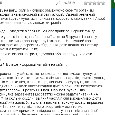
05
0
3519
иву на вагу. Коли ми суворо обмежуємо себе, то організм
реходити на економний витрат калорій. Єдиний реальний
хатися і дотримуватися принципів здорового харчування. А щоб
можна вдаватися до деяких хитрощів:
ждень уводити в своє меню нове правило. Перший тиждень
м усього іншого, ти з'єднання їдаєш по 5 фруктів і овочів у
ня - не пити газовану воду і алкоголь. Наступний крок -
лодкого: якщо перестати з'єднання їдати щодня по тістечку
 можна втратити 0,5 кг;
 приготовлені на грилі, в духовці або на пару, уникаючи
в;
й. Більше інформації читайте на сайті: .
ираючи вагу, абсолютно переконаний, що зможе схуднути в
ки захотіти. Адже існує маса дієвих препаратів, пристосувань,
. Та скільки дієт, в кінці кінців, допомогли схуднути, як нам
дям! Тільки коли настає година дійсно починати позбуватися
одити справжнє розуміння всієї марності зусиль, що
ині, яка зараз читає цю статтю можна задати питання: «А
? На скільки схудли і за який час? А після виснажливої ​​дієти
ами? »На жаль, більшість із вас на власному досвіді вирішили
. І тільки тепер, після того як організм остаточно
всім вашим примхам, набираючи вагу навіть від звичайної
и над собою. Ви входите в число тих людей, які вчасно