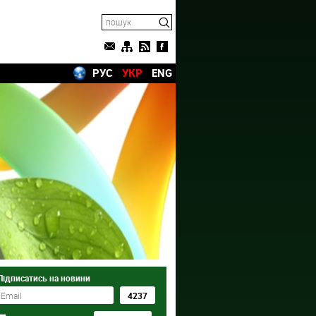
РУС
УКР
ENG
Підписатись на новини