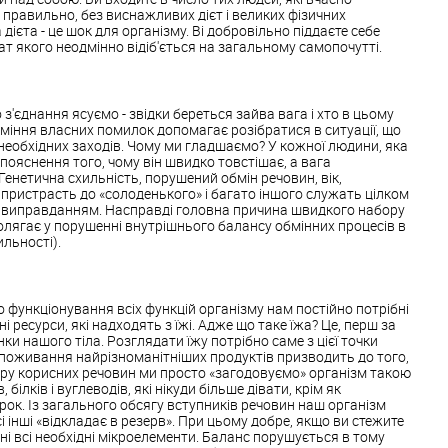
о правильно, без виснажливих дієт і великих фізичних
ієта - це шок для організму. Ві добровільно піддаєте себе
ат якого неодмінно відіб'ється на загальному самопочутті.
 з'єднання ясуємо - звідки береться зайва вага і хто в цьому
міння власних помилок допомагає розібратися в ситуації, що
необхідних заходів. Чому ми гладшаємо? У кожної людини, яка
 пояснення того, чому він швидко товстішає, а вага
Генетична схильність, порушений обмін речовин, вік,
пристрасть до «солоденького» і багато іншого служать цілком
 виправданням. Насправді головна причина швидкого набору
 полягає у порушенні внутрішнього балансу обмінних процесів в
ильності).
функціонування всіх функцій організму нам постійно потрібні
і ресурси, які надходять з їжі. Адже що таке їжа? Це, перш за
нки нашого тіла. Розглядати їжу потрібно саме з цієї точки
споживання найрізноманітніших продуктів призводить до того,
ору корисних речовин ми просто «загодовуємо» організм такою
білків і вуглеводів, які нікуди більше дівати, крім як
к. Із загального обсягу вступників речовин наш організм
сі інші «відкладає в резерв». При цьому добре, якщо ви стежите
тні всі необхідні мікроелементи. Баланс порушується в тому