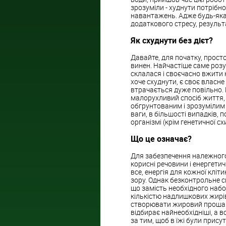
зрозуміли - худнути потрібн
навантажень. Адже будь-яка д
додаткового стресу, результ
Як схуднути без дієт?
Давайте, для початку, просто
винен. Найчастіше саме розу
склалася і своєчасно вжити 
хоче схуднути, є своє власне
втрачається дуже повільно. 
малорухливий спосіб життя, 
обгрунтованим і зрозумілим
ваги, в більшості випадків,
організмі (крім генетичної сх
Що це означає?
Для забезпечення належного 
корисні речовини і енергетичн
все, енергія для кожної кліти
зору. Однак безконтрольне 
що замість необхідного наб
кількістю надлишкових жирів, 
створювати жировий прошаро
відбирає найнеобхідніші, а в
за тим, щоб в їжі були прису