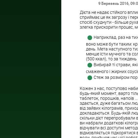
9 Березень 2016
, 09:
Дієта не надає стійкого впл
сприймає це як загрозу і пе
спосіб схуднути - більше ру
злегка прискорити процес, 
Наприклад, раз на ти
воно може бути таким: крі
день. Мета наступного тиж
менше їсти мучного та со
(500 ккал), то за тиждень
Вибирай ті страви, які
смаженого і жирних соусі
Стеж за розміром порці
Кожен з нас, поступово наб
будь-який момент, варто тіль
таблеток, порошків, напоїв ...
здається, дуже багатьом лю
від зайвих кілограмів, прих
докладаються. Будь-якій люд
скільки дієт перепробували ві
ви набрали додаткові кілогр
відчувати всі доступні методи
відмовляється підкорятися 
води, прийшов час цієї робот