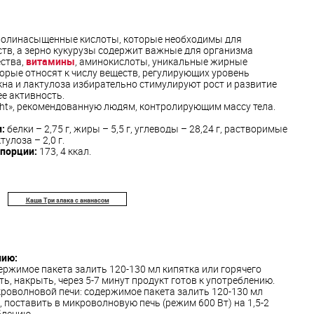
полинасыщенные кислоты, которые необходимы для
тв, а зерно кукурузы содержит важные для организма
ства,
витамины
, аминокислоты, уникальные жирные
рые относят к числу веществ, регулирующих уровень
на и лактулоза избирательно стимулируют рост и развитие
е активность.
ght», рекомендованную людям, контролирующим массу тела.
:
белки – 2,75 г, жиры – 5,5 г, углеводы – 28,24 г, растворимые
тулоза – 2,0 г.
 порции:
173, 4 ккал.
Каша Три злака с ананасом
нию:
ржимое пакета залить 120-130 мл кипятка или горячего
, накрыть, через 5-7 минут продукт готов к употреблению.
роволновой печи: содержимое пакета залить 120-130 мл
 поставить в микроволновую печь (режим 600 Вт) на 1,5-2
блению.