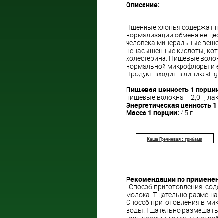
Описание:
Пшенные хлопья содержат 
нормализации обмена вещес
человека минеральные веще
ненасыщенные кислоты, кото
холестерина. Пищевые волок
нормальной микрофлоры и е
Продукт входит в линию «Li
Пищевая ценность 1 порции
пищевые волокна – 2,0 г, лак
Энергетическая ценность 1
Масса 1 порции:
45 г.
Каша Гречневая с грибами
Рекомендации по примене
Способ приготовления: соде
молока. Тщательно размешать
Способ приготовления в мик
воды. Тщательно размешать,
мин, продукт готов к употре