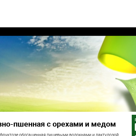
зно-пшенная с орехами и медом
 фруктозе обогащенная пищевыми волокнами и лактулозой