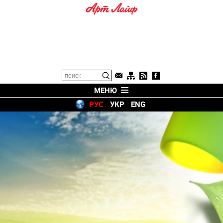
МЕНЮ
РУС
УКР
ENG