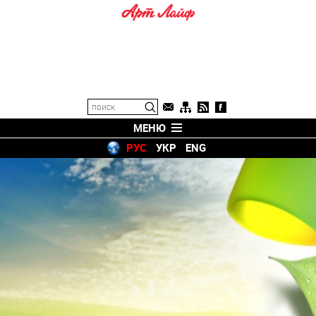
МЕНЮ
РУС
УКР
ENG