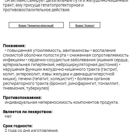
Он активно санирует дыхательные пути и желудочно-кишечный
тракт, ему присуще гепатопротекторное и
противовоспалительное действие.
Взвар "Чернично-яблочный"
Взвар "Эхинол"
Показания:
• повышенная утомляемость, авитаминозы • воспаления
слизистой оболочки полости рта • сниженная сопротивляемость
инфекциям • сердечно-сосудистые заболевания (ишемия сердца,
артериальная гипертензия, нейроциркуляторная дистония) •
нарушения функции желудочно-кишечного тракта (гастрит,
колит, энтероколит, язвы желудка и двенадцатиперстной
кишки), печени (гепатит, холецистит) • болезни органов
респираторного тракта (бронхит, ринофарингит, тонзиллит,
пневмония, туберкулез)
Противопоказания:
индивидуальная непереносимость компонентов продукта.
Является ли лекарством:
Нет
Срок годности:
2 года со дня изготовления.