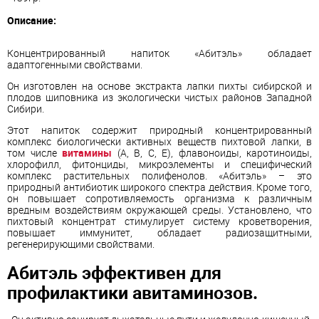
Описание:
Концентрированный напиток «Абитэль» обладает
адаптогенными свойствами.
Он изготовлен на основе экстракта лапки пихты сибирской и
плодов шиповника из экологически чистых районов Западной
Сибири.
Этот напиток содержит природный концентрированный
комплекс биологически активных веществ пихтовой лапки, в
том числе
витамины
(А, В, С, Е), флавоноиды, каротиноиды,
хлорофилл, фитонциды, микроэлементы и специфический
комплекс растительных полифенолов. «Абитэль» – это
природный антибиотик широкого спектра действия. Кроме того,
он повышает сопротивляемость организма к различным
вредным воздействиям окружающей среды. Установлено, что
пихтовый концентрат стимулирует систему кроветворения,
повышает иммунитет, обладает радиозащитными,
регенерирующими свойствами.
Абитэль эффективен для
профилактики авитаминозов.