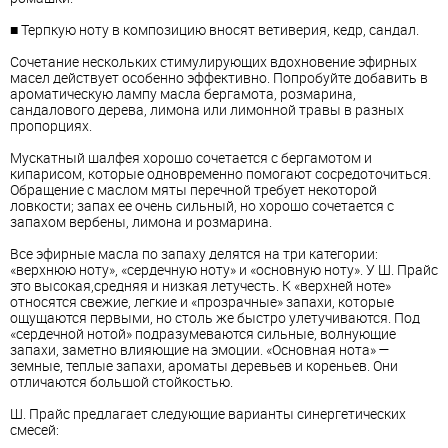
■ Терпкую ноту в композицию вносят ветиверия, кедр, сандал.
Сочетание нескольких стимулирующих вдохновение эфирных
масел действует особенно эффективно. Попробуйте добавить в
ароматическую лампу масла бергамота, розмарина,
сандалового дерева, лимона или лимонной травы в разных
пропорциях.
Мускатный шалфея хорошо сочетается с бергамотом и
кипарисом, которые одновременно помогают сосредоточиться.
Обращение с маслом мяты перечной требует некоторой
ловкости; запах ее очень сильный, но хорошо сочетается с
запахом вербены, лимона и розмарина.
Все эфирные масла по запаху делятся на три категории:
«верхнюю ноту», «сердечную ноту» и «основную ноту». У Ш. Прайс
это высокая,средняя и низкая летучесть. К «верхней ноте»
относятся свежие, легкие и «прозрачные» запахи, которые
ощущаются первыми, но столь же быстро улетучиваются. Под
«сердечной нотой» подразумеваются сильные, волнующие
запахи, заметно влияющие на эмоции. «Основная нота» —
земные, теплые запахи, ароматы деревьев и кореньев. Они
отличаются большой стойкостью.
Ш. Прайс предлагает следующие варианты синергетических
смесей: