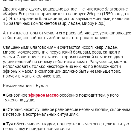
Древнейшие «духи», дошедшие до нас, — египетское благовоние
«Кифи». Его рецепт приводится в папирусе Эберса (1550 год до н.
э.). Это старинное благовоние, используемое жрецами, включает
16 различных компонентов (аир, ладан, мирру и др.).
Античные авторы отмечали его расслабляющее, успокаивающее
действие, способность избавлять от страха и паники.
Священными благовониями считаются иссоп, кедр, ладан,
мирра, можжевельник, перуанский бальзам, роза, сандал и
элеми. Сочетание этих масел в ароматической лампе создает
удивительный по своему действию аромат. Разумеется, можно
использовать только некоторые из них, но по возможности
эфирных масел в композиции должно быть не меньше трех,
причем в малых количествах.
Рекомендации Г. Булла
■ Бензойное
эфирное масло
особенно подходит тем, у кого
тяжело на душе.
■ Стиракс несет душевное равновесие нервны людям, склонным
к истерии в экстремальных ситуациях.
■ Туя обеспечивает людям, подверженным стресс, целительную
передышку и придает новые силы.