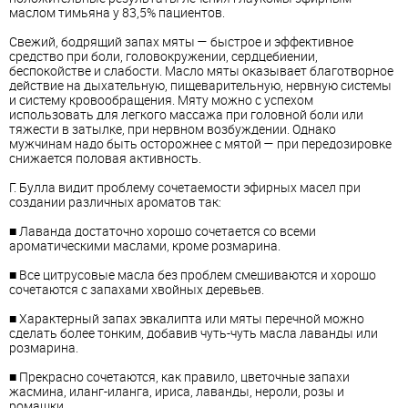
маслом тимьяна у 83,5% пациентов.
Свежий, бодрящий запах мяты — быстрое и эффективное
средство при боли, головокружении, сердцебиении,
беспокойстве и слабости. Масло мяты оказывает благотворное
действие на дыхательную, пищеварительную, нервную системы
и систему кровообращения. Мяту можно с успехом
использовать для легкого массажа при головной боли или
тяжести в затылке, при нервном возбуждении. Однако
мужчинам надо быть осторожнее с мятой — при передозировке
снижается половая активность.
Г. Булла видит проблему сочетаемости эфирных масел при
создании различных ароматов так:
■ Лаванда достаточно хорошо сочетается со всеми
ароматическими маслами, кроме розмарина.
■ Все цитрусовые масла без проблем смешиваются и хорошо
сочетаются с запахами хвойных деревьев.
■ Характерный запах эвкалипта или мяты перечной можно
сделать более тонким, добавив чуть-чуть масла лаванды или
розмарина.
■ Прекрасно сочетаются, как правило, цветочные запахи
жасмина, иланг-иланга, ириса, лаванды, нероли, розы и
ромашки.