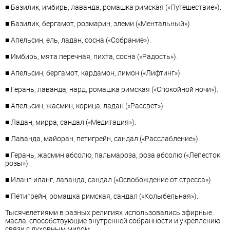
■ Базилик, имбирь, лаванда, ромашка римская («Путешествие»).
■ Базилик, бергамот, розмарин, элеми («Ментальный»).
■ Апельсин, ель, ладан, сосна («Собрание»).
■ Имбирь, мята перечная, пихта, сосна («Радость»).
■ Апельсин, бергамот, кардамон, лимон («Лифтинг»).
■ Герань, лаванда, нард, ромашка римская («Спокойной ночи»).
■ Апельсин, жасмин, корица, ладан («Рассвет»).
■ Ладан, мирра, сандал («Медитация»).
■ Лаванда, майоран, петигрейн, сандал («Расслабление»).
■ Герань, жасмин абсолю, пальмароза, роза абсолю («Лепесток
розы»).
■ Иланг-иланг, лаванда, сандал («Освобождение от стресса»).
■ Петигрейн, ромашка римская, сандал («Колыбельная»).
Тысячелетиями в разных религиях использовались эфирные
масла, способствующие внутренней собранности и укреплению
связи с духовным миром.