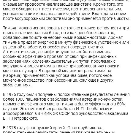
оказывает кровоостанавливающее действие. Кроме того, это
масло обладает антисептическим, противовоспалительным,
успокаивающим и охлаждающим действием. Благодаря своим
противосудорожным свойствам оно применяется против икоты.
Тимьян можно использовать не только в качестве пряности при
приготовлении разных блюд, но и как целебное средство,
обладающее поистине необычными возможностями. Аромат
тимьяна придает энергию в минуту физической, умственной или
душевной слабости, способствует сосредоточению.
Антисептические, дезинфицирующие свойства тимьяна
особенно эффективно проявляют себя при инфекционных
заболеваниях, болезнях дыхательных путей, проблемах с
желудком и кишечником, а также при заболеваниях почек и
мочевого пузыря. В народной медицине трава тимьяна
(чабреца) применяется как успокаивающее, потогонное,
мочегонное средство, при бессоннице, коклюше и других
заболеваниях.
В 1976 году были получены положительные результаты лечения
более 1000 пациентов с заболеваниями артерий конечностей;
применение эфирного масла тимьяна было эффективно в 80%
случаев. Этот метод был разработан И. П. Щербанеску и
апробировался в ВНИИК ЭХ СССР под руководством академика
Б. П. Петровского.
В 1978 году французский врач X. Плэн опубликовал
положительные результаты лечения глаукомы эфирным