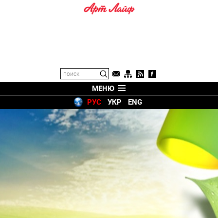
МЕНЮ
РУС
УКР
ENG