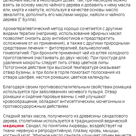
взять за основу масло чайного дерева и добавить к нему масла
ели, мирта и каепута, используя в качестве основы масло
эвкалипта, дополнить его маслами мирры, найоли и чайного
дерева (Г. Булла).
Ароматерапевтический метод хорошо сочетается с другими
видами терапии (например, использование эфирных масел
позволяет снизить дозу антибиотиков и предотвратить
осложнение от их применения), а также с другими природными
средствами лечения — фитотерапией, бальнеологией,
гомеопатией. При бронхите применяют чай из алтея холодного
приготовления (настаивать до двух часов). При простуде для
удаления мокроты следует пить отвар цветков липы.
Потогонное действие при высокой температуре оказывает
отвар бузины, а при боли в горле помогают полоскания из
отвара шалфея, настоя ромашки, цветков календулы.
Благодаря своим противовоспалительным свойствам ромашка
используется при заболеваниях мочевого пузыря. Отвар
ромашки и сидячие паровые ванны с ней улучшают
кровообращение, обладают антисептическим, мочегонным и
противосудорожным действием.
Сладкий запах масла, полученного из древесины сандалового
дерева, столетиями используется в традиционной ведической
медицине
. Сандал, по понятиям Аюрведы, воздействует на
ткани: нервную и репродуктивную, плазму, кровь, мышцы,
костный мозг. Эфирное масло сандала улучшает обмен веществ,