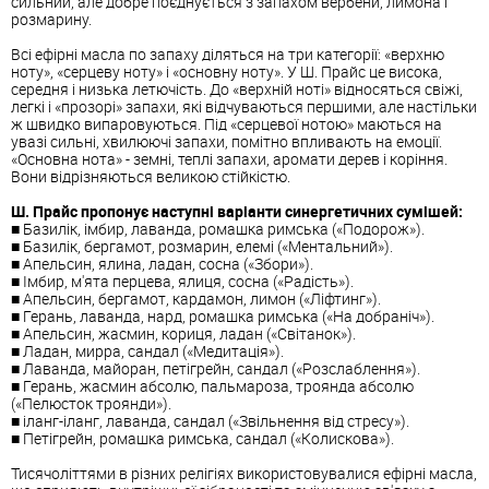
сильний, але добре поєднується з запахом вербени, лимона і
розмарину.
Всі ефірні масла по запаху діляться на три категорії: «верхню
ноту», «серцеву ноту» і «основну ноту». У Ш. Прайс це висока,
середня і низька летючість. До «верхній ноті» відносяться свіжі,
легкі і «прозорі» запахи, які відчуваються першими, але настільки
ж швидко випаровуються. Під «серцевої нотою» маються на
увазі сильні, хвилюючі запахи, помітно впливають на емоції.
«Основна нота» - земні, теплі запахи, аромати дерев і коріння.
Вони відрізняються великою стійкістю.
Ш. Прайс пропонує наступні варіанти синергетичних сумішей:
■ Базилік, імбир, лаванда, ромашка римська («Подорож»).
■ Базилік, бергамот, розмарин, елемі («Ментальний»).
■ Апельсин, ялина, ладан, сосна («Збори»).
■ Імбир, м'ята перцева, ялиця, сосна («Радість»).
■ Апельсин, бергамот, кардамон, лимон («Ліфтинг»).
■ Герань, лаванда, нард, ромашка римська («На добраніч»).
■ Апельсин, жасмин, кориця, ладан («Світанок»).
■ Ладан, мирра, сандал («Медитація»).
■ Лаванда, майоран, петігрейн, сандал («Розслаблення»).
■ Герань, жасмин абсолю, пальмароза, троянда абсолю
(«Пелюсток троянди»).
■ іланг-іланг, лаванда, сандал («Звільнення від стресу»).
■ Петігрейн, ромашка римська, сандал («Колискова»).
Тисячоліттями в різних релігіях використовувалися ефірні масла,