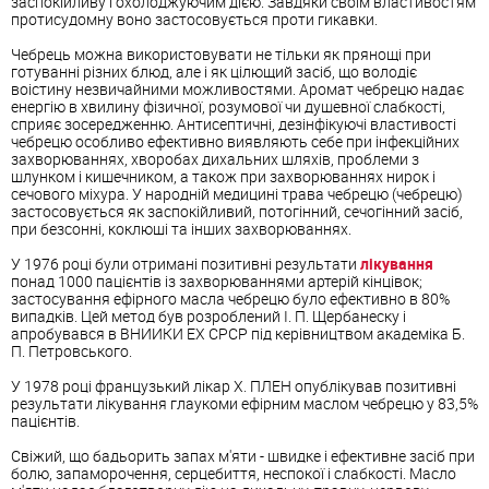
заспокійливу і охолоджуючим дією. Завдяки своїм властивостям
протисудомну воно застосовується проти гикавки.
Чебрець можна використовувати не тільки як прянощі при
готуванні різних блюд, але і як цілющий засіб, що володіє
воістину незвичайними можливостями. Аромат чебрецю надає
енергію в хвилину фізичної, розумової чи душевної слабкості,
сприяє зосередженню. Антисептичні, дезінфікуючі властивості
чебрецю особливо ефективно виявляють себе при інфекційних
захворюваннях, хворобах дихальних шляхів, проблеми з
шлунком і кишечником, а також при захворюваннях нирок і
сечового міхура. У народній медицині трава чебрецю (чебрецю)
застосовується як заспокійливий, потогінний, сечогінний засіб,
при безсонні, коклюші та інших захворюваннях.
У 1976 році були отримані позитивні результати
лікування
понад 1000 пацієнтів із захворюваннями артерій кінцівок;
застосування ефірного масла чебрецю було ефективно в 80%
випадків. Цей метод був розроблений І. П. Щербанеску і
апробувався в ВНИИКИ ЕХ СРСР під керівництвом академіка Б.
П. Петровського.
У 1978 році французький лікар X. ПЛЕН опублікував позитивні
результати лікування глаукоми ефірним маслом чебрецю у 83,5%
пацієнтів.
Свіжий, що бадьорить запах м'яти - швидке і ефективне засіб при
болю, запаморочення, серцебиття, неспокої і слабкості. Масло