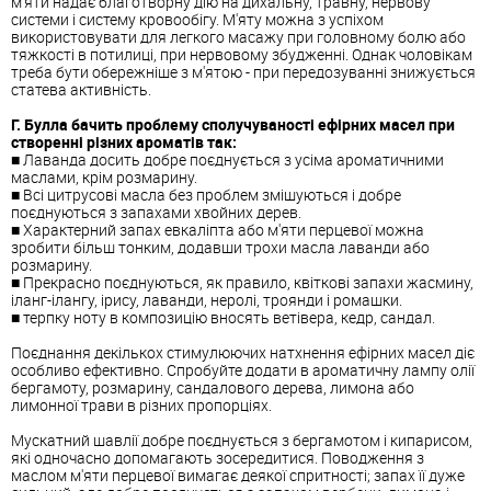
м'яти надає благотворну дію на дихальну, травну, нервову
системи і систему кровообігу. М'яту можна з успіхом
використовувати для легкого масажу при головному болю або
тяжкості в потилиці, при нервовому збудженні. Однак чоловікам
треба бути обережніше з м'ятою - при передозуванні знижується
статева активність.
Г. Булла бачить проблему сполучуваності ефірних масел при
створенні різних ароматів так:
■ Лаванда досить добре поєднується з усіма ароматичними
маслами, крім розмарину.
■ Всі цитрусові масла без проблем змішуються і добре
поєднуються з запахами хвойних дерев.
■ Характерний запах евкаліпта або м'яти перцевої можна
зробити більш тонким, додавши трохи масла лаванди або
розмарину.
■ Прекрасно поєднуються, як правило, квіткові запахи жасмину,
іланг-ілангу, ірису, лаванди, неролі, троянди і ромашки.
■ терпку ноту в композицію вносять ветівера, кедр, сандал.
Поєднання декількох стимулюючих натхнення ефірних масел діє
особливо ефективно. Спробуйте додати в ароматичну лампу олії
бергамоту, розмарину, сандалового дерева, лимона або
лимонної трави в різних пропорціях.
Мускатний шавлії добре поєднується з бергамотом і кипарисом,
які одночасно допомагають зосередитися. Поводження з
маслом м'яти перцевої вимагає деякої спритності; запах її дуже