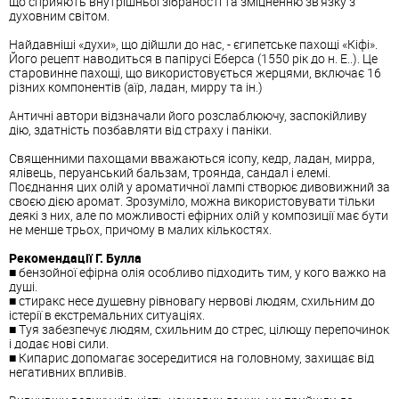
що сприяють внутрішньої зібраності та зміцненню зв'язку з
духовним світом.
Найдавніші «духи», що дійшли до нас, - єгипетське пахощі «Кіфі».
Його рецепт наводиться в папірусі Еберса (1550 рік до н. Е..). Це
старовинне пахощі, що використовується жерцями, включає 16
різних компонентів (аїр, ладан, мирру та ін.)
Античні автори відзначали його розслаблюючу, заспокійливу
дію, здатність позбавляти від страху і паніки.
Священними пахощами вважаються ісопу, кедр, ладан, мирра,
ялівець, перуанський бальзам, троянда, сандал і елемі.
Поєднання цих олій у ароматичної лампі створює дивовижний за
своєю дією аромат. Зрозуміло, можна використовувати тільки
деякі з них, але по можливості ефірних олій у композиції має бути
не менше трьох, причому в малих кількостях.
Рекомендації Г. Булла
■ бензойної ефірна олія особливо підходить тим, у кого важко на
душі.
■ стиракс несе душевну рівновагу нервові людям, схильним до
істерії в екстремальних ситуаціях.
■ Туя забезпечує людям, схильним до стрес, цілющу перепочинок
і додає нові сили.
■ Кипарис допомагає зосередитися на головному, захищає від
негативних впливів.