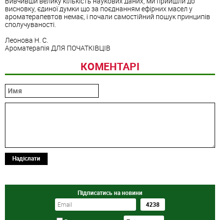
Вивчивши велику кількість наукових даних, ми прийшли до
висновку, єдиної думки що за поєднанням ефірних масел у
ароматерапевтов немає, і почали самостійний пошук принципів
сполучуваності.
Леонова Н. С.
Ароматерапія ДЛЯ ПОЧАТКІВЦІВ
КОМЕНТАРІ
Надіслати
Підписатись на новини