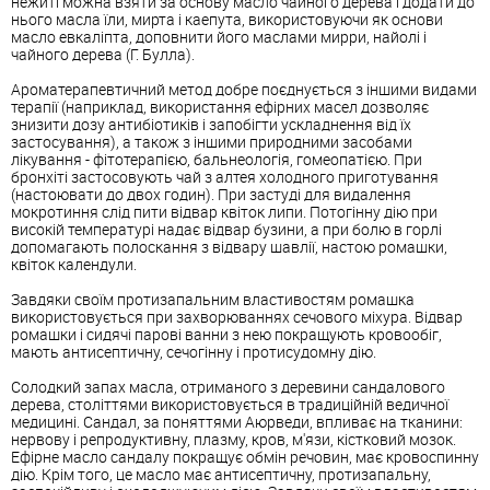
нежиті можна взяти за основу масло чайного дерева і додати до
нього масла їли, мирта і каепута, використовуючи як основи
масло евкаліпта, доповнити його маслами мирри, найолі і
чайного дерева (Г. Булла).
Ароматерапевтичний метод добре поєднується з іншими видами
терапії (наприклад, використання ефірних масел дозволяє
знизити дозу антибіотиків і запобігти ускладнення від їх
застосування), а також з іншими природними засобами
лікування - фітотерапією, бальнеологія, гомеопатією. При
бронхіті застосовують чай з алтея холодного приготування
(настоювати до двох годин). При застуді для видалення
мокротиння слід пити відвар квіток липи. Потогінну дію при
високій температурі надає відвар бузини, а при болю в горлі
допомагають полоскання з відвару шавлії, настою ромашки,
квіток календули.
Завдяки своїм протизапальним властивостям ромашка
використовується при захворюваннях сечового міхура. Відвар
ромашки і сидячі парові ванни з нею покращують кровообіг,
мають антисептичну, сечогінну і протисудомну дію.
Солодкий запах масла, отриманого з деревини сандалового
дерева, століттями використовується в традиційній ведичної
медицині. Сандал, за поняттями Аюрведи, впливає на тканини:
нервову і репродуктивну, плазму, кров, м'язи, кістковий мозок.
Ефірне масло сандалу покращує обмін речовин, має кровоспинну
дію. Крім того, це масло має антисептичну, протизапальну,