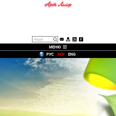
МЕНЮ
РУС
УКР
ENG