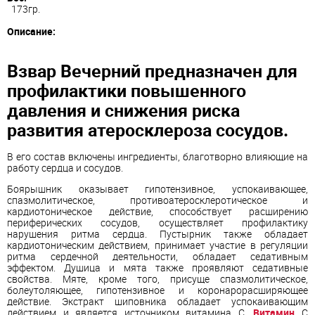
173гр.
Описание:
Взвар Вечерний предназначен для
профилактики повышенного
давления и снижения риска
развития атеросклероза сосудов.
В его состав включены ингредиенты, благотворно влияющие на
работу сердца и сосудов.
Боярышник оказывает гипотензивное, успокаивающее,
спазмолитическое, противоатеросклеротическое и
кардиотоническое действие, способствует расширению
периферических сосудов, осуществляет профилактику
нарушения ритма сердца. Пустырник также обладает
кардиотоническим действием, принимает участие в регуляции
ритма сердечной деятельности, обладает седативным
эффектом. Душица и мята также проявляют седативные
свойства. Мяте, кроме того, присуще спазмолитическое,
болеутоляющее, гипотензивное и коронарорасширяющее
действие. Экстракт шиповника обладает успокаивающим
действием и является источником витамина С.
Витамин
С