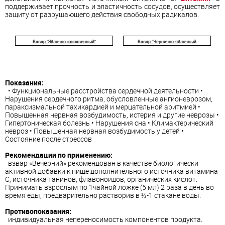
поддерживает прочность и эластичность сосудов, осуществляет
защиту от разрушающего действия свободных радикалов.
Взвар "Яблочно-клюквенный"
Взвар "Чернично-яблочный
Показания:
• Функциональные расстройства сердечной деятельности •
Нарушения сердечного ритма, обусловленные ангионеврозом,
параксизмальной тахикардией и мерцательной аритмией •
Повышенная нервная возбудимость, истерия и другие неврозы •
Гипертоническая болезнь • Нарушения сна • Климактерический
невроз • Повышенная нервная возбудимость у детей •
Состояние после стрессов
Рекомендации по применению:
взвар «Вечерний» рекомендован в качестве биологически
активной добавки к пище дополнительного источника витамина
С, источника танинов, флавоноидов, органических кислот.
Принимать взрослым по 1чайной ложке (5 мл) 2 раза в день во
время еды, предварительно растворив в ½-1 стакане воды.
Противопоказания:
индивидуальная непереносимость компонентов продукта.