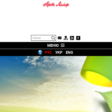
МЕНЮ
РУС
УКР
ENG