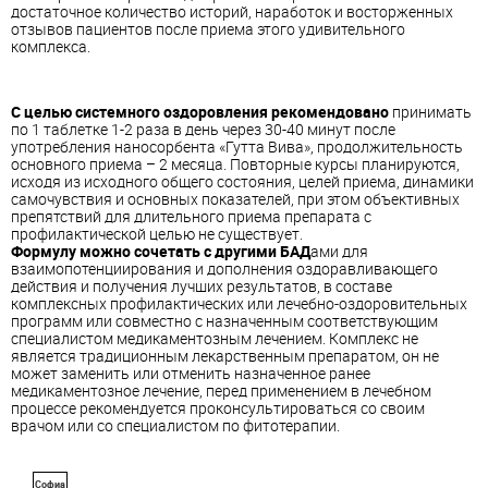
достаточное количество историй, наработок и восторженных
отзывов пациентов после приема этого удивительного
комплекса.
С целью системного оздоровления рекомендовано
принимать
по 1 таблетке 1-2 раза в день через 30-40 минут после
употребления наносорбента «Гутта Вива», продолжительность
основного приема – 2 месяца. Повторные курсы планируются,
исходя из исходного общего состояния, целей приема, динамики
самочувствия и основных показателей, при этом объективных
препятствий для длительного приема препарата с
профилактической целью не существует.
Формулу можно сочетать с другими БАД
ами для
взаимопотенциирования и дополнения оздоравливающего
действия и получения лучших результатов, в составе
комплексных профилактических или лечебно-оздоровительных
программ или совместно с назначенным соответствующим
специалистом медикаментозным лечением. Комплекс не
является традиционным лекарственным препаратом, он не
может заменить или отменить назначенное ранее
медикаментозное лечение, перед применением в лечебном
процессе рекомендуется проконсультироваться со своим
врачом или со специалистом по фитотерапии.
Софиа