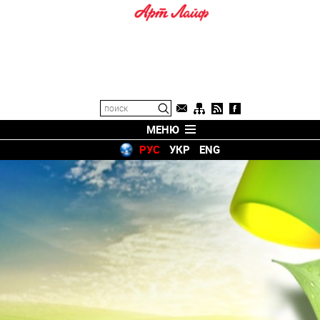
МЕНЮ
РУС
УКР
ENG