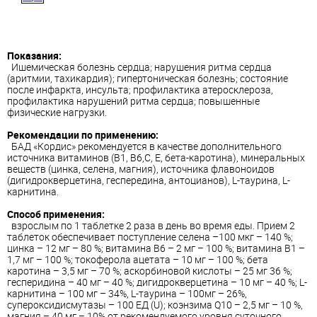
Показания:
Ишемическая болезнь сердца; нарушения ритма сердца
(аритмии, тахикардия); гипертоническая болезнь; состояние
после инфаркта, инсульта; профилактика атеросклероза,
профилактика нарушений ритма сердца; повышенные
физические нагрузки.
Рекомендации по применению:
БАД «Кордис» рекомендуется в качестве дополнительного
источника витаминов (В1, В6,С, Е, бета-каротина), минеральных
веществ (цинка, селена, магния), источника флавоноидов
(дигидрокверцетина, геспередина, антоцианов), L-таурина, L-
карнитина.
Способ применения:
взрослым по 1 таблетке 2 раза в день во время еды. Прием 2
таблеток обеспечивает поступление селена –100 мкг – 140 %;
цинка – 12 мг – 80 %; витамина В6 – 2 мг – 100 %; витамина В1 –
1,7 мг – 100 %; токоферола ацетата – 10 мг – 100 %; бета
каротина – 3,5 мг – 70 %; аскорбиновой кислоты – 25 мг 36 %;
гесперидина – 40 мг – 40 %; дигидрокверцетина – 10 мг – 40 %; L-
карнитина – 100 мг – 34%, L-таурина – 100мг – 26%,
супероксидисмутазы – 100 ЕД (U); коэнзима Q10 – 2,5 мг – 10 %,
магния – 40 мг – 10% от рекомендуемого уровня суточного