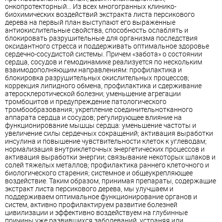
онкопротекторный… Из всех многогранных клинико-
биохимических воздействий экстракта листа персикового
дерева на первый план выступают его выраженные
антиокислительные свойства, способность ослаблять и
блокировать разрушительные для организма последствия
оксидантного стресса и поддерживать оптимальное здоровье
сердечно-сосудистой системы. Причем «забота» о состоянии
сердца, сосудов и гемодинамике реализуется по нескольким
взаимодополняющим направлениям: профилактика и
блокировка разрушительных окислительных процессов;
коррекция липидного обмена, профилактика и сдерживание
атеросклеротической болезни; уменьшение агрегации
тромбоцитов и предупреждение патологического
тромбообразования; укрепление соединительнотканного
аппарата сердца и сосудов; регулирующее влияние на
функционирование мышцы сердца: уменьшение частоты и
увеличение силы сердечных сокращений; активация выработки
инсулина и повышение чувствительности клеток к углеводам;
нормализация внутриклеточных энергетических процессов и
активация выработки энергии; связывание некоторых шлаков и
солей тяжелых металлов; профилактика раннего клеточного и
биологического старения; системное и общеукрепляющее
воздействие. Таким образом, принимая препараты, содержащие
экстракт листа персикового дерева, мы улучшаем и
поддерживаем оптимальное функционирование органов и
систем, активно профилактируем развитие болезней
цивилизации и эффективно воздействуем на глубинные
причины уже развившихся заболеваний, устраняя или