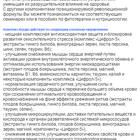
уменьшая их разрушительное влияние на здоровье.
С другими компонентами позиционируемой революционной
формулы Вы можете познакомиться на соответствующих
семинарах или в пособиях по фитотерапии и нутрициологии.
Комплекс Кордис действует по следующим основным направлениям:
- мощная комплексная антиоксидантная защита и блокировка
развития окислительного стресса
(комплекс «Цифрол-5»,
экстракты гинкго билоба, виноградных зерен, листа персика,
цинк, селен, таурин, В6);
-
улучшение снабжения мышцы сердца энергией путем
активации уровня внутриклеточного энергетического обмена и
оптимизации использования энергии миокардиоцитами
(экстракт плодов боярышника, листа персика, магний,
витамины В1, В6, аминокислоты карнитин, таурин, калий и
некоторые компоненты комплекса «Цифрол-5»);
-
нормализация сердечного ритма, улучшение силы и
способности мышцы сердца к перекачке большего объема крови
при сохранении оптимального кровообращения и
кровоснабжения на фоне эффекта урежения ритма
(экстракты
плодов боярышника, гинкго билоба, листа персика, магний,
таурин, селен);
-
улучшение микроциркуляции, доставки питательных веществ и
кислорода к органам разветвленной системой микрососудов
(экстракты гинкго билоба, плодов боярышника, виноградных
зерен, магний, компоненты «Цифрол-5»);
-
снижение вязкости, улучшение реологических свойств крови и
предупреждение патологического тромбообразования