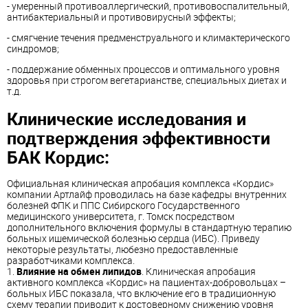
- умеренный противоаллергический, противовоспалительный,
антибактериальный и противовирусный эффекты;
- смягчение течения предменструального и климактерического
синдромов;
- поддержание обменных процессов и оптимального уровня
здоровья при строгом вегетарианстве, специальных диетах и
т.д.
Клинические исследования и
подтверждения эффективности
БАК Кордис:
Официальная клиническая апробация комплекса «Кордис»
компании Артлайф проводилась на базе кафедры внутренних
болезней ФПК и ППС Сибирского Государственного
медицинского университета, г. Томск посредством
дополнительного включения формулы в стандартную терапию
больных ишемической болезнью сердца (ИБС). Приведу
некоторые результаты, любезно предоставленные
разработчиками комплекса.
1.
Влияние на обмен липидов
. Клиническая апробация
активного комплекса «Кордис» на пациентах-добровольцах –
больных ИБС показала, что включение его в традиционную
схему терапии приводит к достоверному снижению уровня