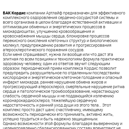
БАК Кордис
компании Артлайф предназначен для эффективного
комплексного оздоровления сердечно-сосудистой системы и
всего организма в целом благодаря естественной активации и
оптимизации обменных и энергетических процессов в
миокардиоцитах, улучшению кровообращения и
кровоснабжения мышцы сердца, блокировке процессов
перекисного окисления клеточных структур и биологических
молекул, предупреждению развития и прогрессирования
атеросклеротического поражения сосудов.
Если меня спрашивают, нужна ли вообще или что даст эта
элитная по всем позициям и технологиям формула практически
здоровому человеку, один из ответов звучит следующим
образом: периодический прием комплекса Кордис позволит
предупредить разрушительное по отдаленным последствиям
кислородное и энергетическое клеточное голодание и опасный
инфаркт миокарда, раннее нарушение обмена жиров и
прогрессирующий атеросклероз, смертельные нарушение ритма
сердца и патологическое тромбообразование, нарастающую
слабость сердечной мышцы и не поддающийся излечению
коронарокардиосклероз, тяжелейшую сердечную
недостаточность и ранний уход души из этого тела… Этот
комплекс просто даст шанс счастливчику, имеющему
возможность периодически его принимать, активно жить,
успешно трудиться и быть надежно защищенным.
Однако возможности этой формулы благодаря выверенному и
целенаправленно сбалансированному составу впечатляют не