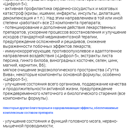
«Цифрол-5»);
-
активная профилактика сердечно-сосудистых и мозговых
катастроф (кризы, ишемии, инфаркты, инсульты, дилатация,
декомпенсация и т.п.)
. Над этим направлением в той или иной
степени «работают» все 23 компонента препарата;
-
потенциирование и дополнение действия лекарственных
препаратов, ускорение процессов восстановления и улучшение
исходов стандартной медикаментозной терапии,
предупреждение осложнений и рецидивов, снижение
выраженности побочных эффектов лекарств;
-
иммунокоррегирующее, противоопухолевое и адаптогенное
направления воздействия
(«Цифрол-5», экстракты листа
персика, гинкго билоба, виноградных косточек, селен, цинк,
магний, карнитин, В6);
мягкое очищение эндоэкологического пространства («Гутта
Вива», некоторые компоненты основной формулы, особенно
«Цифрол-5»);
-
улучшение состояния всего организма, поддержание качества
и продолжительности активной жизни, предупреждение
преждевременного клеточного и биологического старения
(все
компоненты формулы).
Некоторые другие благотворные и оздоравливающие эффекты, обеспечиваемые
комплексным составом препарата:
- улучшение состояния и функций головного мозга, нервно-
мышечной проводимости;