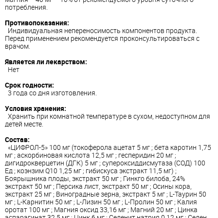
потребления.
Противопоказания:
Индивидуальная непереносимость компонентов продукта.
Перед применением рекомендуется проконсультироваться с
врачом.
Является ли лекарством:
Нет
Срок годности:
3 года со дня изготовления.
Условия хранения:
Хранить при комнатной температуре в сухом, недоступном для
детей месте.
Состав:
«ЦИФРОЛ-5» 100 мг (токоферола ацетат 5 мг ; бета каротин 1,75
мг ; аскорбиновая кислота 12,5 мг ; гесперидин 20 мг ;
дигидрокверцетин (ДГК) 5 мг ; супероксиддисмутаза (СОД) 100
Ед ; коэнзим Q10 1,25 мг ; гибискуса экстракт 11,5 мг) ;
Боярышника плоды, экстракт 50 мг ; Гинкго билоба, 24%
экстракт 50 мг ; Персика лист, экстракт 50 мг ; Осины кора,
экстракт 25 мг ; Виноградные зерна, экстракт 5 мг ; L-Таурин 50
мг ; L-Карнитин 50 мг ; L-Лизин 50 мг ; L-Пролин 50 мг ; Калия
оротат 100 мг ; Магния оксид 33,16 мг ; Магний 20 мг ; Цинка
аспарагинат 32,5 мг ; Цинк 6 мг ; Селенит натрия 0,12 мг ; Селен