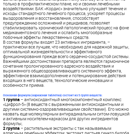
только в профилактическом плане, но и своими лечебными
воздействиями: БАК «Кордис» значительно улучшает течение и
исходы стандартного лечебного процесса, ускоряет процессы
выздоровления и восстановления, способствует
предупреждению осложнений и рецидивов, позволяет
стабилизировать хронический патологический процесс на фоне
медикаментозного лечения и ослабить многообразные
побочные эффекты лекарственных средств.
В состав формулы входят 23 активных ингредиента, –
практически все лучшее, что необходимо для надежной защиты,
оптимальной жизнедеятельности и эффективного
функционирования прежде всего сердечно-сосудистой системы.
Важнейшими достоинствами препарата являются гармоничное
сочетание пролонгированного адресного воздействия и
выраженного общеоздоравливающего системного эффекта,
эффективное взаимодополнение и потенциирование действия
входящих в него веществ, технологические инновации и
особенности приема.
Основная формула (каркасная таблетка) состоит из 5 групп веществ:
1 группа
– антиоксидантный многокомпонентный комплекс
«Цифрол-5» (8 веществ с выраженными антиоксидантными и
другими системно-оздоравливающими свойствами). Его можно
назвать еще молекулярным антирадикальным ситом-ловушкой
и активным носителем-каркасом для других ингредиентов
формулы;
2 группа
– растительные экстракты с так называемым
адресным лечебным эффектом: экстракт листьев гинкго билоба,