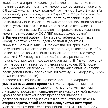
холестерина и триглицеридов у обследованных пациентов,
принимавших этот комплекс (уровень холестерина снизился с
6,8 до 6,2 ммоль/л в контрольной группе и с 7,1 до 5,2 ммоль/л –
в опытной, триглицеридов – с 2,3 до 2,2 и с 2,6 до 1,8 ммоль/л
соответственно), т.е. в ходе стандартной терапии на фоне
дополнительного применения БАК «Кордис» компании Артлайф
исследуемые показатели липидного обмена вернулись к
нормальным цифрам. Параллельно происходило увеличение
уровня т.н. «хорошего» ХС ЛПВП (альфа-холестерина).
2.
Ритмогенный эффект
. Прием двух таблеток комплекса
«Кордис» в течение трех недель позволил добиться
значительного уменьшения количества ЭКГ-признаков
нарушения ритма сердца (экстрасистолии, тахикардия и пр.) у
пациентов, которым он был включен в стандартную схему
терапии ИБС и нарушений ритма (частота регистрации
признаков нарушения сердечного ритма на ЭКГ в контрольной
группе составила при поступлении в стационар 86%, после
медикаментозной терапии – 57%, тогда как в опытной группе,
после дополнительного включения в схему БАК «Кордис», – 89%
и 14% соответственно).
3. Кроме того, обнаружена способность БАК «Кордис»
уменьшать вязкость крови
и снижать выраженность так
называемого сладж-синдрома, что наряду с улучшением
липидного профиля и повышением антиоксидантной емкости
крови делает этот комплекс препаратом выбора в
долговременной профилактике и альтернативном лечении
атеросклеротической болезни и сосудистых катастроф.
У автора этих строк в ходе врачебной практики накопилось