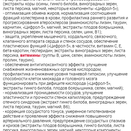
(экстракты коры осины, гинкго билоба, виноградных зерен,
листа персика, магний, некоторые компоненты «Цифрол-5»);
-
оптимизация обмена жиров, нормализация соотношения
фракций холестерина в крови, профилактика раннего развития и
прогрессирования атеросклероза
(аминокислоты лизин, таурин,
карнитин, «Цифрол-5», магний, экстракты плодов боярышника,
виноградных зерен, листа персика, селен, цинк, В1);
-
защита, укрепление мышечного, хордального, связочного,
клапанного аппарата сердца и стенок сосудов, обеспечение
пластических функций
(«Цифрол-5», в частности, витамин С, Е,
бета-каротин, гесперидин; экстракты виноградных зерен, листа
персика,
витамины
группы В, цинк, селен, аминокислоты лизин,
пролин, таурин);
-
обеспечение антигипоксантного эффекта: улучшение
снабжения жизненноважных органов кислородом,
профилактика и снижение уровня тканевой гипоксии, улучшение
способности клеток миокарда и головного мозга
функционировать при дефиците кислорода
(«Цифрол-5»,
экстракты гинкго билоба, плодов боярышника, селен, магний);
-
нормализация проницаемости сосудов, улучшение
эластичности и прочности стенок капилляров, предупреждение
отечного синдрома
(экстракт гинкго билоба, виноградных зерен,
листа персика, таурин, магний, В6);
-
коррекция сосудистого тонуса, умеренное гипотензивное
действие и проявление эффекта снижения повышенного
артериального давления, предупреждение сосудистых спазмов
и кризов
(экстракты плодов боярышника, гинкго билоба, листа
персика, виноградных зерен, магний, некоторые компоненты