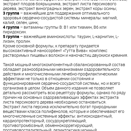
экстракт плодов боярышника, экстракт листа персикового
дерева, экстракт виноградных зерен, экстракт коры осины;
3 группа
– важнейшие для поддержания оптимального
здоровья сердечно-сосудистой системы минералы: магний,
калий, селен, цинк;
4 группа
– витамины группы В: В1 или тиамин, В6 или
пиридоксин.
5 группа
– важнейшие аминокислоты: таурин, L-карнитин, L-
лизин, пролин.
Кроме основной формулы, к препарату придается
высокоактивный наносорбент «Гутта Вива»: комплекс
растворимых пищевых волокон и наночастиц двуокиси кремния.
Такой мощный многокомпонентный сбалансированный состав
обладает разнообразными механизмами оздоровительного
действия и многочисленными лечебно-профилактическими
эффектами не только в отношении состояния и
функционирования сердечно-сосудистой системы, но и всего
организма в целом. Объем данного издания не позволяет
детально рассмотреть всю рецептуру формулы, однако по ряду
причин на основных оздоравливающих эффектах экстракта
листа персикового дерева необходимо остановиться.
Экстракт листа персика исключительно богат природными
веществами класса полифенолов, которые и обеспечивают его
многочисленные системные эффекты: антиоксидантный,
кардиопротекторный, сосудоукрепляющий,
противотромбозный, обменнокоррегирующий,
противовоспалительный, дезинтоксикационный,