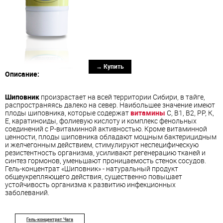
→ Купить
Описание:
Шиповник
произрастает на всей территории Сибири, в тайге,
распространяясь далеко на север. Наибольшее значение имеют
плоды шиповника, которые содержат
витамины
С, В1, В2, РР, К,
Е, каратиноиды, фолиевую кислоту и комплекс фенольных
соединений с Р-витаминной активностью. Кроме витаминной
ценности, плоды шиповника обладают мощным бактерицидным
и желчегонным действием, стимулируют неспецифическую
резистентность организма, усиливают регенерацию тканей и
синтез гормонов, уменьшают проницаемость стенок сосудов.
Гель-концентрат «Шиповник» - натуральный продукт
общеукрепляющего действия, существенно повышает
устойчивость организма к развитию инфекционных
заболеваний.
Гель-концентрат Чага