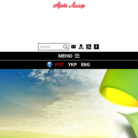
МЕНЮ
РУС
УКР
ENG