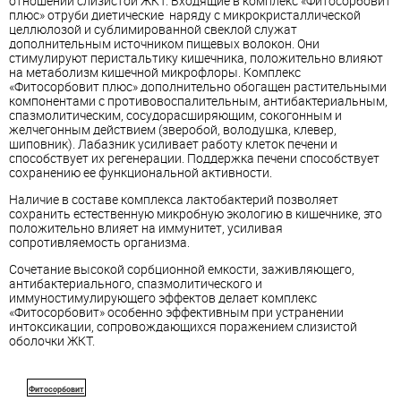
отношении слизистой ЖКТ. Входящие в комплекс «Фитосорбовит
плюс» отруби диетические наряду с микрокристаллической
целлюлозой и сублимированной свеклой служат
дополнительным источником пищевых волокон. Они
стимулируют перистальтику кишечника, положительно влияют
на метаболизм кишечной микрофлоры. Комплекс
«Фитосорбовит плюс» дополнительно обогащен растительными
компонентами с противовоспалительным, антибактериальным,
спазмолитическим, сосудорасширяющим, сокогонным и
желчегонным действием (зверобой, володушка, клевер,
шиповник). Лабазник усиливает работу клеток печени и
способствует их регенерации. Поддержка печени способствует
сохранению ее функциональной активности.
Наличие в составе комплекса лактобактерий позволяет
сохранить естественную микробную экологию в кишечнике, это
положительно влияет на иммунитет, усиливая
сопротивляемость организма.
Сочетание высокой сорбционной емкости, заживляющего,
антибактериального, спазмолитического и
иммуностимулирующего эффектов делает комплекс
«Фитосорбовит» особенно эффективным при устранении
интоксикации, сопровождающихся поражением слизистой
оболочки ЖКТ.
Фитосорбовит