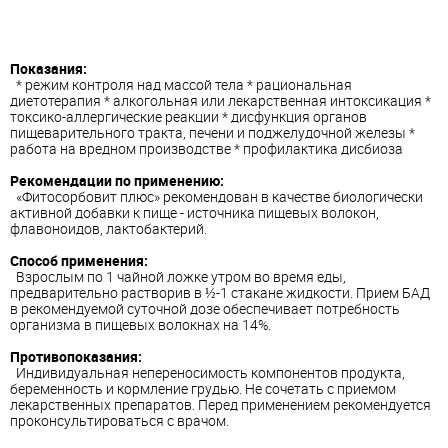
Показания:
* режим контроля над массой тела * рациональная
диетотерапия * алкогольная или лекарственная интоксикация *
токсико-аллергические реакции * дисфункция органов
пищеварительного тракта, печени и поджелудочной железы *
работа на вредном производстве * профилактика дисбиоза
Рекомендации по применению:
«Фитосорбовит плюс» рекомендован в качестве биологически
активной добавки к пище - источника пищевых волокон,
флавоноидов, лактобактерий.
Способ применения:
Взрослым по 1 чайной ложке утром во время еды,
предварительно растворив в ½-1 стакане жидкости. Прием БАД
в рекомендуемой суточной дозе обеспечивает потребность
организма в пищевых волокнах на 14%.
Противопоказания:
Индивидуальная непереносимость компонентов продукта,
беременность и кормление грудью. Не сочетать с приемом
лекарственных препаратов. Перед применением рекомендуется
проконсультироваться с врачом.