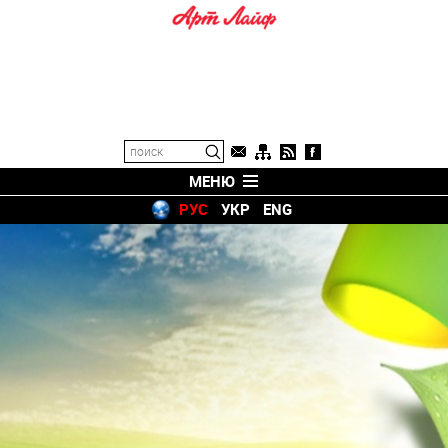
МЕНЮ
РУС
УКР
ENG