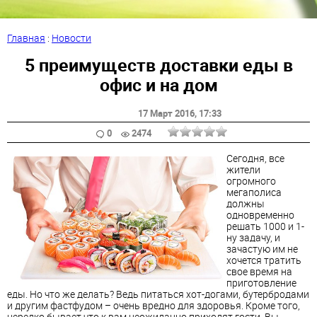
Главная
:
Новости
5 преимуществ доставки еды в
офис и на дом
17 Март 2016
, 17:33
0
2474
Сегодня, все
жители
огромного
мегаполиса
должны
одновременно
решать 1000 и 1-
ну задачу, и
зачастую им не
хочется тратить
свое время на
приготовление
еды. Но что же делать? Ведь питаться хот-догами, бутербродами
и другим фастфудом – очень вредно для здоровья. Кроме того,
нередко бывает что к вам неожиданно приходят гости. Вы