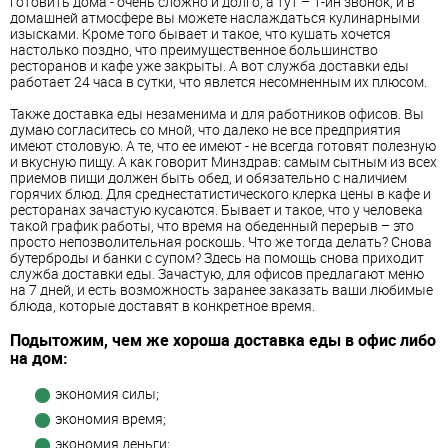
готовить дома - очень сложно и долго, а тут – 1-ин звонок, и в
домашней атмосфере вы можете наслаждаться кулинарными
изысками. Кроме того бывает и такое, что кушать хочется
настолько поздно, что преимущественное большинство
ресторанов и кафе уже закрыты. А вот служба доставки еды
работает 24 часа в сутки, что явлется несомненным их плюсом.
Также доставка еды незаменима и для работников офисов. Вы
думаю согласитесь со мной, что далеко не все предприятия
имеют столовую. А те, что ее имеют - не всегда готовят полезную
и вкусную пищу. А как говорит Минздрав: самым сытным из всех
приемов пищи должен быть обед, и обязательно с наличием
горячих блюд. Для среднестатистического клерка цены в кафе и
ресторанах зачастую кусаются. Бывает и такое, что у человека
такой график работы, что время на обеденный перерыв – это
просто непозволительная роскошь. Что же тогда делать? Снова
бутерброды и банки с супом? Здесь на помощь снова приходит
служба доставки еды. Зачастую, для офисов предлагают меню
на 7 дней, и есть возможность заранее заказать ваши любимые
блюда, которые доставят в конкретное время.
Подытожим, чем же хороша доставка еды в офис либо
на дом:
экономия силы;
экономия время;
экономия деньги;