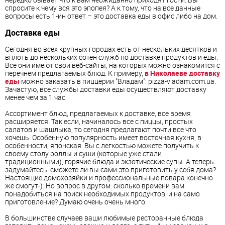
спросите к чему вся это эпопея? А к тому, что на все данные
вопросы есть 1-ин ответ – это доставка еды в офис либо на дом.
Доставка еды
Сегодня во всех крупных городах есть от нескольких десятков и
вплоть до нескольких сотен служб по доставке продуктов и еды.
Все они имеют свои веб-сайты, на которых можно ознакомится с
перечнем предлагаемых блюд. К примеру,
в Николаеве доставку
еды
можно заказать в пиццерии "Владам": pizza-vladam.com.ua.
Зачастую, все службы доставки еды осуществляют доставку
менее чем за 1 час.
Ассортимент блюд, предлагаемых к доставке, все время
расширяется. Так если, начиналось все с пиццы, простых
салатов и шашлыка, то сегодня предлагают почти все что
хочешь. Особенную популярность имеет восточная кухня, в
особенности, японская. Вы с легкостью можете получить к
своему столу роллы и суши (которые уже стали
традиционными), горячие блюда и экзотические супы. А теперь
задумайтесь: сможете ли вы сами это приготовить у себя дома?
Настоящие домохозяйки и профессиональные повара конечно
же смогут-). Но вопрос в другом: сколько времени вам
понадобиться на поиск необходимых продуктов, и на само
приготовление? Думаю очень очень много.
В большинстве случаев ваши любимые ресторанные блюда