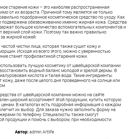
ное старение кожи – это наиболее распространенная
имо от их возраста. Причиной тому является не только
правильно подобранное косметическое средство по уходу. Как
лее подвержена обезвоживанию именно жирная кожа. Средства
одержат большое количество вспомогательных компонентов и
т верхний слой кожи. Поэтому так важно правильно
 за жирной кожей.
 частой чистки лица, которая также сушит кожу и
орщин. Исходя из всего этого, можно с уверенностью
ение станет профилактикой старения кожи.
спользовать лучшую косметику от швейцарской компании
 восстановить водный баланс молодой и зрелой дермы. В
гиалурововая кислота и талая вода. Такие ингредиенты
 кожу, даже после целого дня проведенного на солнце или
ом.
средства от швейцарской компании можно на сайте
авлен широкий ассортимент этой продукции, купить которую
ценам. В каталогах есть подробная информация о каждом
облегчит их выбор. Для заказа нужно заполнить форму на
джерами по телефону. Специалисты также смогут
й продукции и помочь с выбором, при необходимости.
Автор:
admin
Artlife