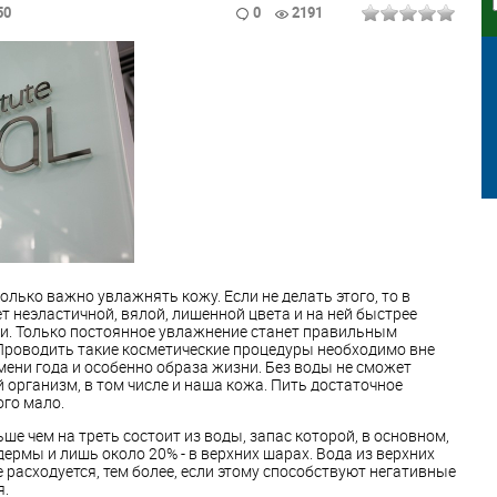
50
0
2191
лько важно увлажнять кожу. Если не делать этого, то в
т неэластичной, вялой, лишенной цвета и на ней быстрее
и. Только постоянное увлажнение станет правильным
Проводить такие косметические процедуры необходимо вне
мени года и особенно образа жизни. Без воды не сможет
 организм, в том числе и наша кожа. Пить достаточное
ого мало.
е чем на треть состоит из воды, запас которой, в основном,
дермы и лишь около 20% - в верхних шарах. Вода из верхних
 расходуется, тем более, если этому способствуют негативные
я.