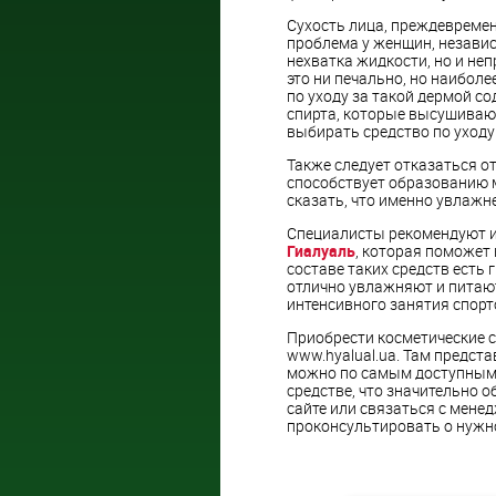
Сухость лица, преждевремен
проблема у женщин, независ
нехватка жидкости, но и не
это ни печально, но наибо
по уходу за такой дермой с
спирта, которые высушиваю
выбирать средство по уходу
Также следует отказаться от
способствует образованию м
сказать, что именно увлажн
Специалисты рекомендуют и
Гиалуаль
, которая поможет
составе таких средств есть 
отлично увлажняют и питают
интенсивного занятия спорт
Приобрести косметические 
www.hyalual.ua. Там предст
можно по самым доступным 
средстве, что значительно 
сайте или связаться с мене
проконсультировать о нужно