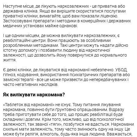
Наступне місце, де лікують наркозалежних - це приватна або
державна клініка. Якщо ви вирішите скористатися послугами
приватної клініки, вимагайте, щоб вам показали ліцензію.
Застосовувані препарати і методики в комерційних і державних
медичних установах майже однакові.
І ще одним місцем, де можна вилікувати наркозалежних, є
реабілітаційні центри. Вони працюють за особливими
розробленими методиками. Такі центри можуть надати дійсно
істотну допомогу і позбавити людину від наркотичної
залежності, що дозволить йому повернутися до нормального
життя.
Є деякі клініки, де лікуватися від наркоманії небезпечно. УБОД,
гіпноз, кодування, використання психіатричних препаратів або
замісної терапії - все це може призвести до непередбачуваних і
часто негативних наслідків.
Як вилікувати наркомана?
«Таблеток від наркоманії» не існує. Тому питання лікування
наркомана, повинно бути ґрунтовно опрацьованим. Відразу
треба приготувати себе до того, що процес реабілітації буде
складним і довгим. Крім того, можливо, що від психологічної
залежності, так званої «тяги», позбутися не вдасться. Наркомани
схильні мати залежність, тому часто змінюють одну на іншу. Це
може бути релігія, алкоголь, будь-яка інша людина. Вважається,