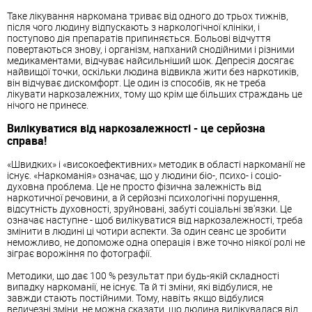
Таке лікування наркомана триває від одного до трьох тижнів,
після чого людину відпускають з наркологічної клініки, і
поступово дія препаратів припиняється. Больові відчуття
повертаються знову, і організм, напханий снодійними і різними
медикаментами, відчуває найсильніший шок. Депресія досягає
найвищої точки, оскільки людина відвикла жити без наркотиків,
він відчуває дискомфорт. Це один із способів, як не треба
лікувати наркозалежних, тому що крім ще більших страждань це
нічого не принесе.
Вилікуватися від наркозалежності - це серйозна
справа!
«Швидких» і «високоефективних» методик в області наркоманії не
існує. «Наркоманія» означає, що у людини біо-, психо- і соціо-
духовна проблема. Це не просто фізична залежність від
наркотичної речовини, а й серйозні психологічні порушення,
відсутність духовності, зруйновані, забуті соціальні зв'язки. Це
означає наступне - щоб вилікуватися від наркозалежності, треба
змінити в людині ці чотири аспекти. За один сеанс це зробити
неможливо, не допоможе одна операція і вже точно ніякої ролі не
зіграє ворожіння по фотографії.
Методики, що дає 100 % результат при будь-якій складності
випадку наркоманії, не існує. Та й ті зміни, які відбулися, не
завжди стають постійними. Тому, навіть якщо відбулися
величезні зміни, не можна сказати, що людина вилікувалася від