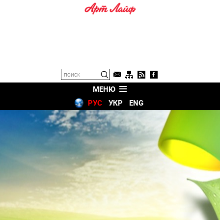
МЕНЮ
РУС
УКР
ENG