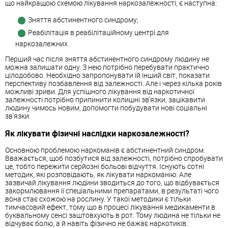
що найкращою схемою лікування наркозалежності, є наступна:
Зняття абстинентного синдрому;
Реабілітація в реабілітаційному центрі для
наркозалежних.
Перший час після зняття абстинентного синдрому людину не
можна залишати одну. З нею потрібно перебувати практично
цілодобово. Необхідно запропонувати їй інший світ, показати
перспективу позбавлення від залежності. Але і через кілька років
можливі зриви. Для успішного лікування від наркотичної
залежності потрібно припинити колишні зв'язки, зацікавити
людину чимось новим, допомогти побудувати нові соціальні
зв'язки.
Як лікувати фізичні наслідки наркозалежності?
Основною проблемою наркоманів є абстинентний синдром.
Вважається, щоб позбутися від залежності, потрібно спробувати
це, тобто пережити серйозні больові відчуття. Існують сотні
методик, які розповідають, як лікувати наркоманію. Але
зазвичай лікування людини зводиться до того, що відбувається
закормлювання її спеціальними препаратами, в результаті чого
вона стає схожою на рослину. У такої методики є тільки
тимчасовий ефект, тому що в процесі лікування медикаменти в
буквальному сенсі заштовхують в рот. Тому людина не тільки не
відчуває болю, а й навіть фізично не бажає наркотиків.