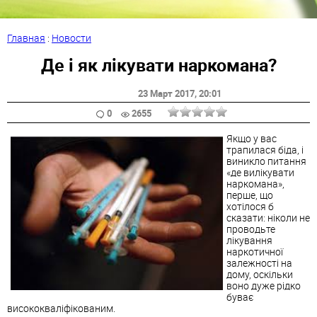
Главная
:
Новости
Де і як лікувати наркомана?
23 Март 2017
, 20:01
0
2655
Якщо у вас
трапилася біда, і
виникло питання
«де вилікувати
наркомана»,
перше, що
хотілося б
сказати: ніколи не
проводьте
лікування
наркотичної
залежності на
дому, оскільки
воно дуже рідко
буває
висококваліфікованим.