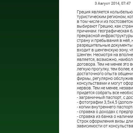
3 Август 2014
, 07:47
Греция является колыбелью
туристическим регионом, ко
в том числе и из постсовет
выбирают Грецию, как стра
причинам: географическая б
прекрасной инфраструктуры 
страну и пребывания в ней
разрешительные документы. 
входит в шенгенскую зону, 
Шенген. Несмотря на вполне
является, возможно, наибол
договора. Тем не менее это 
легкую прогулку, тем более,
достаточного опыта общения
фирмы, регулярно обслужив
консульствами и могут офор
нервов. Тем не менее, незав
придется собрать все необх
- заграничный паспорт, с д
- фотографии 3,5х4,5 (дополн
- копии внутреннего паспорт
- справка о доходах с предп
- справка из банка о наличи
Строк оформления визы длится
зависимости от консульства