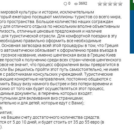
0
3692
 мировой культуры и истории, исключительным
торый ежегодно посещают миллионы туристов со всего мира,
ского пространства. Большое количество наших сограждан
ну для отличного отдыха по нескольким вполне объективным
лизость, отличные ценовые предложения и наличие
для туристической отрасли. Для комфортной поездки в эту
, необходимо правильно оформить все необходимые
Основная загвоздка всей этой процедуры в том, что Греция
что автоматически обязывает к оформлению права въезда в
 грозное название, именно шенгенская виза в Грецию Киев
ее простой к получению среди всех стран-членов шенгенского
вовсе не значит, что процесс оформления визы превратится в
 если Вы решились пройти этот путь самостоятельно, не имея
 с работниками консульских учреждений. Туристические
ающие конкретные направления, постоянно общаются с
мить Вашу визу намного быстрее и без потери времени и
исимо от того как будет осуществляться этот процесс,
одимые документы, в перечень которых входят:
оступными для вклеивания виз страницами;
ительно и для детей, которые едут с Вами);
а;
риятия;
и на Вашем счету достаточного количества средств.
 от 5 до 10 дней, и будет стоить от 35 до 55 евро (в
).